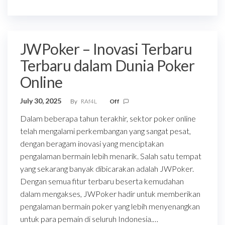
JWPoker – Inovasi Terbaru
Terbaru dalam Dunia Poker
Online
July 30, 2025
By
RAf4L
Off
Dalam beberapa tahun terakhir, sektor poker online
telah mengalami perkembangan yang sangat pesat,
dengan beragam inovasi yang menciptakan
pengalaman bermain lebih menarik. Salah satu tempat
yang sekarang banyak dibicarakan adalah JWPoker.
Dengan semua fitur terbaru beserta kemudahan
dalam mengakses, JWPoker hadir untuk memberikan
pengalaman bermain poker yang lebih menyenangkan
untuk para pemain di seluruh Indonesia.…