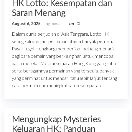
HK Lotto: Kesempatan dan
Saran Menang
August 6, 2025
By
RAf4L
Off
Dalam dunia perjudian di Asia Tenggara, Lotto HK
sering kali menjadi perhatian utama banyak pemain.
Pasar togel Hongkong memberikan peluang menarik
bagi para pemain yang berkeinginan untuk mencoba
nasib mereka. Melalui keluaran Hong Kong yang rutin
serta beragamnya permainan yang tersedia, banyak
yang berminat untuk mencari tahu lebih lanjut tentang
cara bermain dan meningkatkan kesempatan…
Mengungkap Mysteries
Keluaran HK: Panduan