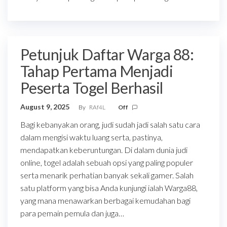
Petunjuk Daftar Warga 88:
Tahap Pertama Menjadi
Peserta Togel Berhasil
August 9, 2025
By
RAf4L
Off
Bagi kebanyakan orang, judi sudah jadi salah satu cara
dalam mengisi waktu luang serta, pastinya,
mendapatkan keberuntungan. Di dalam dunia judi
online, togel adalah sebuah opsi yang paling populer
serta menarik perhatian banyak sekali gamer. Salah
satu platform yang bisa Anda kunjungi ialah Warga88,
yang mana menawarkan berbagai kemudahan bagi
para pemain pemula dan juga…