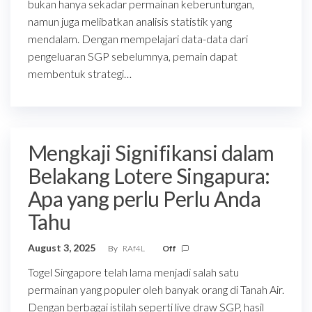
bukan hanya sekadar permainan keberuntungan,
namun juga melibatkan analisis statistik yang
mendalam. Dengan mempelajari data-data dari
pengeluaran SGP sebelumnya, pemain dapat
membentuk strategi…
Mengkaji Signifikansi dalam
Belakang Lotere Singapura:
Apa yang perlu Perlu Anda
Tahu
August 3, 2025
By
RAf4L
Off
Togel Singapore telah lama menjadi salah satu
permainan yang populer oleh banyak orang di Tanah Air.
Dengan berbagai istilah seperti live draw SGP, hasil