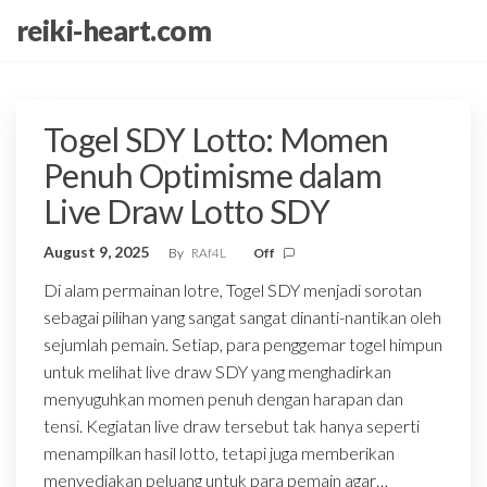
Skip
reiki-heart.com
to
the
content
Togel SDY Lotto: Momen
Penuh Optimisme dalam
Live Draw Lotto SDY
August 9, 2025
By
RAf4L
Off
Di alam permainan lotre, Togel SDY menjadi sorotan
sebagai pilihan yang sangat sangat dinanti-nantikan oleh
sejumlah pemain. Setiap, para penggemar togel himpun
untuk melihat live draw SDY yang menghadirkan
menyuguhkan momen penuh dengan harapan dan
tensi. Kegiatan live draw tersebut tak hanya seperti
menampilkan hasil lotto, tetapi juga memberikan
menyediakan peluang untuk para pemain agar…