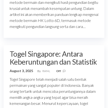
metode bermain dan mengikuti hasil pengundian begitu
krusial untuk menambah kesempatan untung. Dalam
artikel ini akan memberikan panduan lengkap mengenai
metode bermain HK Lotto 6D, termasuk metode
mengikuti pengundian langsung serta dan cara…
Togel Singapore: Antara
Keberuntungan dan Statistik
August 3, 2025
By
RAf4L
Off
Togel Singapore telah menjadi salah satu bentuk
permainan yang sangat populer di Indonesia. Banyak
orang tertarik untuk mencoba peruntungannya dalam
memilih angka-angka yang tepat agar bisa meraih
kemenangan besar. Menurut kepercayaan, togel