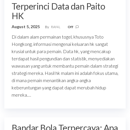
Terperinci Data dan Paito
HK
August 5, 2025
By
RAf4L
Off
Di dalam alam permainan togel, khususnya Toto
Hongkong, informasi mengenai keluaran hk sangat
krusial untuk para pemain. Data hk, yang mencakup
terdapat hasil pengundian dan statistik, menyediakan
wawasan yang untuk membantu pemain dalam strategi
strategi mereka. Hasil hk malam ini adalah fokus utama,
di mana pemain menantikan angka-angka
keberuntungan yang dapat dapat merubah hidup
mereka.…
Bandar Bola Terpercaya: Apa