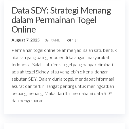
Data SDY: Strategi Menang
dalam Permainan Togel
Online
August 7, 2025
By
RAf4L
Off
Permainan togel online telah menjadi salah satu bentuk
hiburan yang paling populer di kalangan masyarakat
Indonesia. Salah satu jenis togel yang banyak diminati
adalah togel Sidney, atau yang lebih dikenal dengan
sebutan SDY. Dalam dunia togel, mendapat informasi
akurat dan terkini sangat penting untuk meningkatkan
peluang menang. Maka dari itu, memahami data SDY
dan pengeluaran…