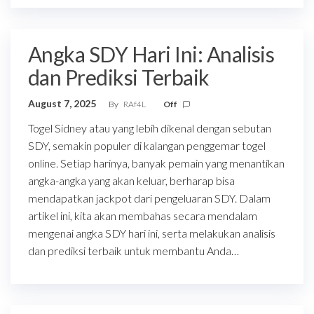
Angka SDY Hari Ini: Analisis
dan Prediksi Terbaik
August 7, 2025
By
RAf4L
Off
Togel Sidney atau yang lebih dikenal dengan sebutan
SDY, semakin populer di kalangan penggemar togel
online. Setiap harinya, banyak pemain yang menantikan
angka-angka yang akan keluar, berharap bisa
mendapatkan jackpot dari pengeluaran SDY. Dalam
artikel ini, kita akan membahas secara mendalam
mengenai angka SDY hari ini, serta melakukan analisis
dan prediksi terbaik untuk membantu Anda…