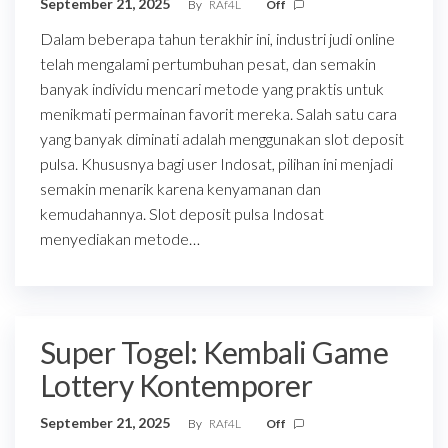
September 21, 2025
By
RAf4L
Off
Dalam beberapa tahun terakhir ini, industri judi online
telah mengalami pertumbuhan pesat, dan semakin
banyak individu mencari metode yang praktis untuk
menikmati permainan favorit mereka. Salah satu cara
yang banyak diminati adalah menggunakan slot deposit
pulsa. Khususnya bagi user Indosat, pilihan ini menjadi
semakin menarik karena kenyamanan dan
kemudahannya. Slot deposit pulsa Indosat
menyediakan metode…
Super Togel: Kembali Game
Lottery Kontemporer
September 21, 2025
By
RAf4L
Off