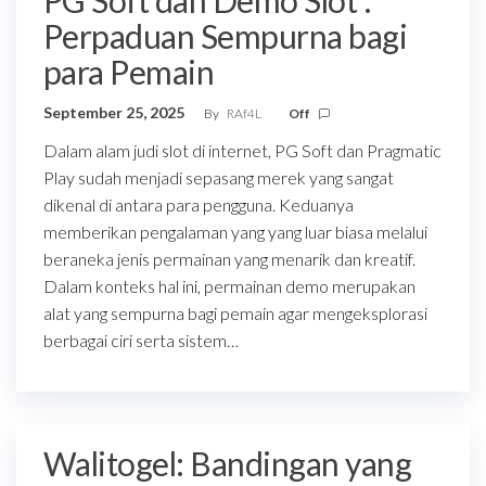
PG Soft dan Demo Slot :
Perpaduan Sempurna bagi
para Pemain
September 25, 2025
By
RAf4L
Off
Dalam alam judi slot di internet, PG Soft dan Pragmatic
Play sudah menjadi sepasang merek yang sangat
dikenal di antara para pengguna. Keduanya
memberikan pengalaman yang yang luar biasa melalui
beraneka jenis permainan yang menarik dan kreatif.
Dalam konteks hal ini, permainan demo merupakan
alat yang sempurna bagi pemain agar mengeksplorasi
berbagai ciri serta sistem…
Walitogel: Bandingan yang