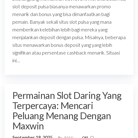
slot deposit pulsa biasanya menawarkan promo
menarik dan bonus yang bisa dimanfaatkan bagi
pemain. Banyak sekali situs slot pulsa yang mana
memberikan kelebihan lebih bagi mereka yang
menjalankan deposit dengan pulsa. Misalnya, beberapa
situs menawarkan bonus deposit yang yang lebih
signifikan atau persentase cashback menarik. Situasi
ini…
Permainan Slot Daring Yang
Terpercaya: Mencari
Peluang Menang Dengan
Maxwin
September 18, 2025
By
RAf4L
Off