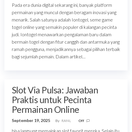
Pada era dunia digital sekarang ini, banyak platform
permainan yang muncul dengan beragam inovasi yang
menarik. Salah satunya adalah Iontogel, seme game
togel online yang semakin populer di kalangan pecinta
judi. Iontogel menawarkan pengalaman baru dalam
bermain togel dengan fitur canggih dan antarmuka yang
ramah pengguna, menjadikannya sebagai pilihan terbaik
bagi sejumlah pemain. Dalam artikel…
Slot Via Pulsa: Jawaban
Praktis untuk Pecinta
Permainan Online
September 19, 2025
By
RAf4L
Off
bisa langsung memainkan slot favorit mereka. Selain itu,