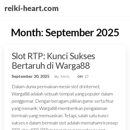
Skip
reiki-heart.com
to
the
content
Month:
September 2025
Slot RTP: Kunci Sukses
Bertaruh di Warga88
September 30, 2025
By
RAf4L
Off
Dalam dunia permainan mesin slot di internet,
Warga88 adalah sebuah tempat yang populer dalam
penggemar. Dengan beragam pilihan game serta fitur
yang menarik, Warga88 memberikan pengalaman
bermain yang memuaskan. Tetapi, salah satu kunci
sukses n dalam bermain slot adalah memahami konsep
RTP atau RTP. RTP merupakan persentase yang