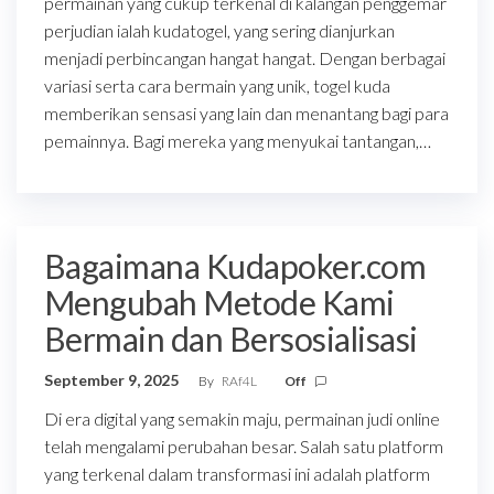
permainan yang cukup terkenal di kalangan penggemar
perjudian ialah kudatogel, yang sering dianjurkan
menjadi perbincangan hangat hangat. Dengan berbagai
variasi serta cara bermain yang unik, togel kuda
memberikan sensasi yang lain dan menantang bagi para
pemainnya. Bagi mereka yang menyukai tantangan,…
Bagaimana Kudapoker.com
Mengubah Metode Kami
Bermain dan Bersosialisasi
September 9, 2025
By
RAf4L
Off
Di era digital yang semakin maju, permainan judi online
telah mengalami perubahan besar. Salah satu platform
yang terkenal dalam transformasi ini adalah platform