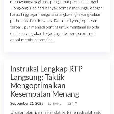
menawannya bagi para penggemar permainan togel
Hongkong. Tiap hari, banyak pemain menunggu dengan
harap tinggi agar mengetahui angka-angka yang keluar
pada acara live draw HK. Data hasil yang tepat dan
terbaru pun menjadi penting untuk menganalisis pola
dan tren yang akan terjadi, agar beberapa petaruh
dapat membuat ramalan…
Instruksi Lengkap RTP
Langsung: Taktik
Mengoptimalkan
Kesempatan Menang
September 21, 2025
By
RAf4L
Off
Di dalam alam permainan slot, RTP menjadi salah satu