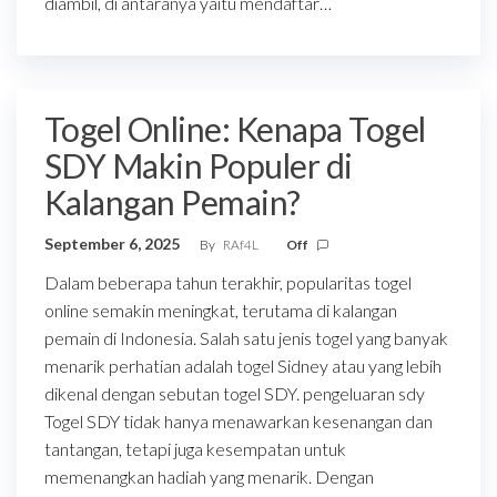
diambil, di antaranya yaitu mendaftar…
Togel Online: Kenapa Togel
SDY Makin Populer di
Kalangan Pemain?
September 6, 2025
By
RAf4L
Off
Dalam beberapa tahun terakhir, popularitas togel
online semakin meningkat, terutama di kalangan
pemain di Indonesia. Salah satu jenis togel yang banyak
menarik perhatian adalah togel Sidney atau yang lebih
dikenal dengan sebutan togel SDY. pengeluaran sdy
Togel SDY tidak hanya menawarkan kesenangan dan
tantangan, tetapi juga kesempatan untuk
memenangkan hadiah yang menarik. Dengan