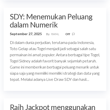
SDY: Menemukan Peluang
dalam Numerik
September 27, 2025
By
RAf4L
Off
Di dalam dunia perjudian, terutama pada Indonesia,
Toto Gelap atau Togel menjadi jadi sebagai salah satu
permainan ini amat populer. Antara berbagai tipe Togel,
Togel Sidney adalah favorit banyak sejumlah petaruh.
Game ini memberikan berbagai peluang menarik untuk
siapa saja yang memiliki memiliki strategi dan data yang
tepat. Melalui adanya Live Draw SDY dan hasil…
Raih Jackpot menggunakan