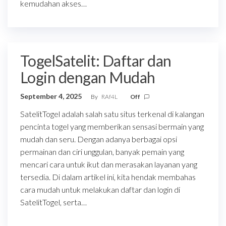
kemudahan akses…
TogelSatelit: Daftar dan
Login dengan Mudah
September 4, 2025
By
RAf4L
Off
SatelitTogel adalah salah satu situs terkenal di kalangan
pencinta togel yang memberikan sensasi bermain yang
mudah dan seru. Dengan adanya berbagai opsi
permainan dan ciri unggulan, banyak pemain yang
mencari cara untuk ikut dan merasakan layanan yang
tersedia. Di dalam artikel ini, kita hendak membahas
cara mudah untuk melakukan daftar dan login di
SatelitTogel, serta…