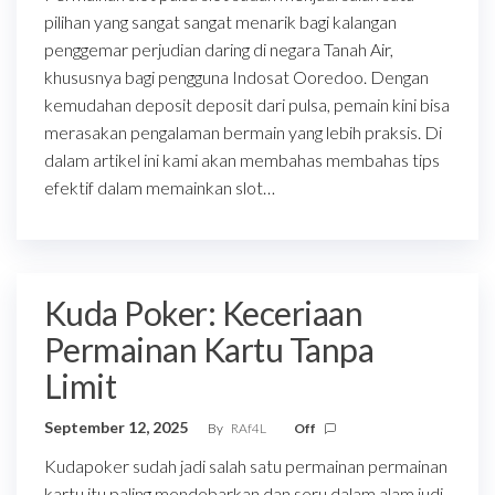
pilihan yang sangat sangat menarik bagi kalangan
penggemar perjudian daring di negara Tanah Air,
khususnya bagi pengguna Indosat Ooredoo. Dengan
kemudahan deposit deposit dari pulsa, pemain kini bisa
merasakan pengalaman bermain yang lebih praksis. Di
dalam artikel ini kami akan membahas membahas tips
efektif dalam memainkan slot…
Kuda Poker: Keceriaan
Permainan Kartu Tanpa
Limit
September 12, 2025
By
RAf4L
Off
Kudapoker sudah jadi salah satu permainan permainan
kartu itu paling mendebarkan dan seru dalam alam judi