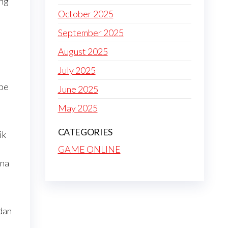
ang
October 2025
September 2025
August 2025
July 2025
ipe
June 2025
May 2025
CATEGORIES
ik
GAME ONLINE
una
i
dan