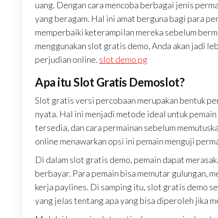
uang. Dengan cara mencoba berbagai jenis permai
yang beragam. Hal ini amat berguna bagi para pe
memperbaiki keterampilan mereka sebelum berm
menggunakan slot gratis demo, Anda akan jadi le
perjudian online.
slot demo pg
Apa itu Slot Gratis Demoslot?
Slot gratis versi percobaan merupakan bentuk pe
nyata. Hal ini menjadi metode ideal untuk pemain 
tersedia, dan cara permainan sebelum memutusk
online menawarkan opsi ini pemain menguji perma
Di dalam slot gratis demo, pemain dapat meras
berbayar. Para pemain bisa memutar gulungan, m
kerja paylines. Di samping itu, slot gratis demo
yang jelas tentang apa yang bisa diperoleh jika 