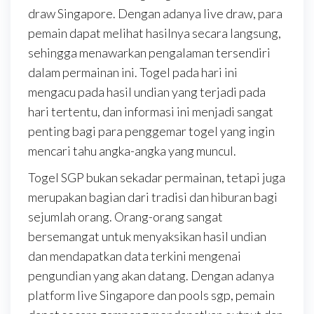
draw Singapore. Dengan adanya live draw, para
pemain dapat melihat hasilnya secara langsung,
sehingga menawarkan pengalaman tersendiri
dalam permainan ini. Togel pada hari ini
mengacu pada hasil undian yang terjadi pada
hari tertentu, dan informasi ini menjadi sangat
penting bagi para penggemar togel yang ingin
mencari tahu angka-angka yang muncul.
Togel SGP bukan sekadar permainan, tetapi juga
merupakan bagian dari tradisi dan hiburan bagi
sejumlah orang. Orang-orang sangat
bersemangat untuk menyaksikan hasil undian
dan mendapatkan data terkini mengenai
pengundian yang akan datang. Dengan adanya
platform live Singapore dan pools sgp, pemain