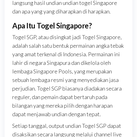
langsung hasil undian undian togel Singapore
dan apa yang yang diharapkan di harapkan.
Apa Itu Togel Singapore?
Togel SGP, atau disingkat jadi Togel Singapore,
adalah salah satu bentuk permainan angka tebak
yang amat terkenal di Indonesia. Permainan ini
lahir di negara Singapura dan dikelola oleh
lembaga Singapore Pools, yang merupakan
sebuah lembaga resmi yang menyediakan jasa
perjudian. Togel SGP biasanya diadakan secara
reguler, dan pemain dapat bertaruh pada
bilangan yang mereka pilih dengan harapan
dapat menjawab undian dengan tepat.
Setiap tanggal, output undian Togel SGP dapat
disaksikan secara langsung melalui channel live