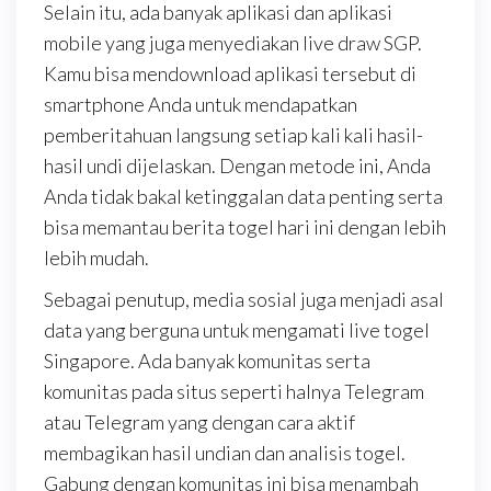
Selain itu, ada banyak aplikasi dan aplikasi
mobile yang juga menyediakan live draw SGP.
Kamu bisa mendownload aplikasi tersebut di
smartphone Anda untuk mendapatkan
pemberitahuan langsung setiap kali kali hasil-
hasil undi dijelaskan. Dengan metode ini, Anda
Anda tidak bakal ketinggalan data penting serta
bisa memantau berita togel hari ini dengan lebih
lebih mudah.
Sebagai penutup, media sosial juga menjadi asal
data yang berguna untuk mengamati live togel
Singapore. Ada banyak komunitas serta
komunitas pada situs seperti halnya Telegram
atau Telegram yang dengan cara aktif
membagikan hasil undian dan analisis togel.
Gabung dengan komunitas ini bisa menambah