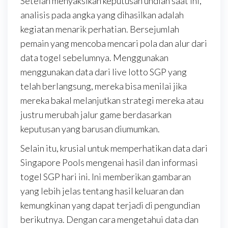
Setelah menyaksikan keputusan undian saat ini,
analisis pada angka yang dihasilkan adalah
kegiatan menarik perhatian. Bersejumlah
pemain yang mencoba mencari pola dan alur dari
data togel sebelumnya. Menggunakan
menggunakan data dari live lotto SGP yang
telah berlangsung, mereka bisa menilai jika
mereka bakal melanjutkan strategi mereka atau
justru merubah jalur game berdasarkan
keputusan yang barusan diumumkan.
Selain itu, krusial untuk memperhatikan data dari
Singapore Pools mengenai hasil dan informasi
togel SGP hari ini. Ini memberikan gambaran
yang lebih jelas tentang hasil keluaran dan
kemungkinan yang dapat terjadi di pengundian
berikutnya. Dengan cara mengetahui data dan