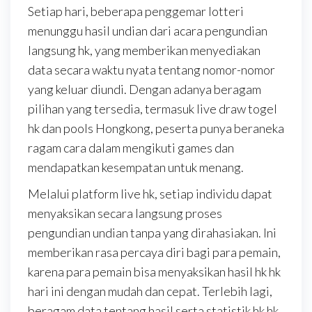
Setiap hari, beberapa penggemar lotteri
menunggu hasil undian dari acara pengundian
langsung hk, yang memberikan menyediakan
data secara waktu nyata tentang nomor-nomor
yang keluar diundi. Dengan adanya beragam
pilihan yang tersedia, termasuk live draw togel
hk dan pools Hongkong, peserta punya beraneka
ragam cara dalam mengikuti games dan
mendapatkan kesempatan untuk menang.
Melalui platform live hk, setiap individu dapat
menyaksikan secara langsung proses
pengundian undian tanpa yang dirahasiakan. Ini
memberikan rasa percaya diri bagi para pemain,
karena para pemain bisa menyaksikan hasil hk hk
hari ini dengan mudah dan cepat. Terlebih lagi,
beragam data tentang hasil serta statistik hk hk