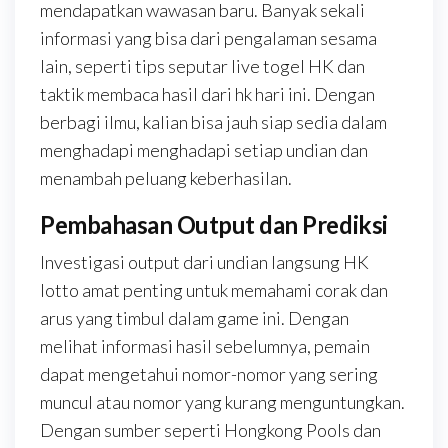
mendapatkan wawasan baru. Banyak sekali
informasi yang bisa dari pengalaman sesama
lain, seperti tips seputar live togel HK dan
taktik membaca hasil dari hk hari ini. Dengan
berbagi ilmu, kalian bisa jauh siap sedia dalam
menghadapi menghadapi setiap undian dan
menambah peluang keberhasilan.
Pembahasan Output dan Prediksi
Investigasi output dari undian langsung HK
lotto amat penting untuk memahami corak dan
arus yang timbul dalam game ini. Dengan
melihat informasi hasil sebelumnya, pemain
dapat mengetahui nomor-nomor yang sering
muncul atau nomor yang kurang menguntungkan.
Dengan sumber seperti Hongkong Pools dan