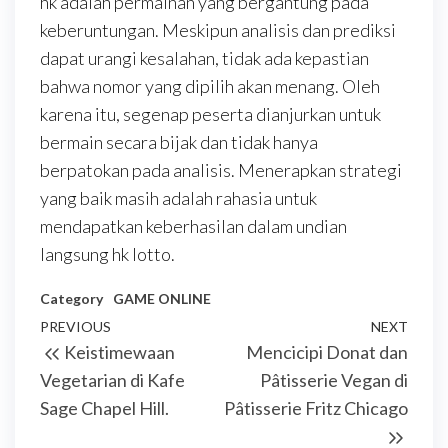
hk adalah permainan yang bergantung pada
keberuntungan. Meskipun analisis dan prediksi
dapat urangi kesalahan, tidak ada kepastian
bahwa nomor yang dipilih akan menang. Oleh
karena itu, segenap peserta dianjurkan untuk
bermain secara bijak dan tidak hanya
berpatokan pada analisis. Menerapkan strategi
yang baik masih adalah rahasia untuk
mendapatkan keberhasilan dalam undian
langsung hk lotto.
Category
GAME ONLINE
Post
Previous
PREVIOUS
NEXT
Next
Keistimewaan
Mencicipi Donat dan
navigation
Post
Post
Vegetarian di Kafe
Pâtisserie Vegan di
Sage Chapel Hill.
Pâtisserie Fritz Chicago