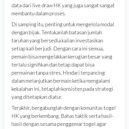
data dari live draw HK yang juga sangat sangat
membantu dalam proses.
Di samping itu, penting untuk mengelola modal
dengan bijak. Tentukanlah batasan jumlah
taruhan yang bersedia kalian investasikan
setiap kali berjudi. Dengan cara ini semua,
pemain bisa mengelakkan kerugian besar yang
terlalu signifikan dan tetap dapat bisa
permainan tanpa stres. Hindari terpancing
dalam melanjutkan bermain ketika mengalami
kekalahan ini, tetaplah konsisten pada strategi
yang ditetapkan diatur.
Terakhir, bergabunglah dengan komunitas togel
HK yang berkembang. Bahas taktik serta hasil-
hasil dengan sesama penggemar togel agar