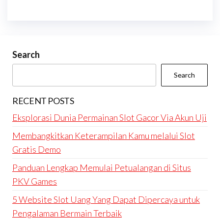
Search
Search
RECENT POSTS
Eksplorasi Dunia Permainan Slot Gacor Via Akun Uji
Membangkitkan Keterampilan Kamu melalui Slot
Gratis Demo
Panduan Lengkap Memulai Petualangan di Situs
PKV Games
5 Website Slot Uang Yang Dapat Dipercaya untuk
Pengalaman Bermain Terbaik