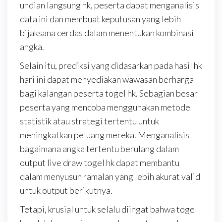
undian langsung hk, peserta dapat menganalisis
data ini dan membuat keputusan yang lebih
bijaksana cerdas dalam menentukan kombinasi
angka.
Selain itu, prediksi yang didasarkan pada hasil hk
hari ini dapat menyediakan wawasan berharga
bagi kalangan peserta togel hk. Sebagian besar
peserta yang mencoba menggunakan metode
statistik atau strategi tertentu untuk
meningkatkan peluang mereka. Menganalisis
bagaimana angka tertentu berulang dalam
output live draw togel hk dapat membantu
dalam menyusun ramalan yang lebih akurat valid
untuk output berikutnya.
Tetapi, krusial untuk selalu diingat bahwa togel