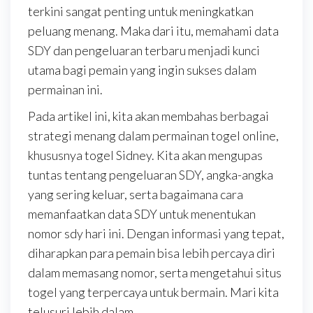
terkini sangat penting untuk meningkatkan
peluang menang. Maka dari itu, memahami data
SDY dan pengeluaran terbaru menjadi kunci
utama bagi pemain yang ingin sukses dalam
permainan ini.
Pada artikel ini, kita akan membahas berbagai
strategi menang dalam permainan togel online,
khususnya togel Sidney. Kita akan mengupas
tuntas tentang pengeluaran SDY, angka-angka
yang sering keluar, serta bagaimana cara
memanfaatkan data SDY untuk menentukan
nomor sdy hari ini. Dengan informasi yang tepat,
diharapkan para pemain bisa lebih percaya diri
dalam memasang nomor, serta mengetahui situs
togel yang terpercaya untuk bermain. Mari kita
telusuri lebih dalam.