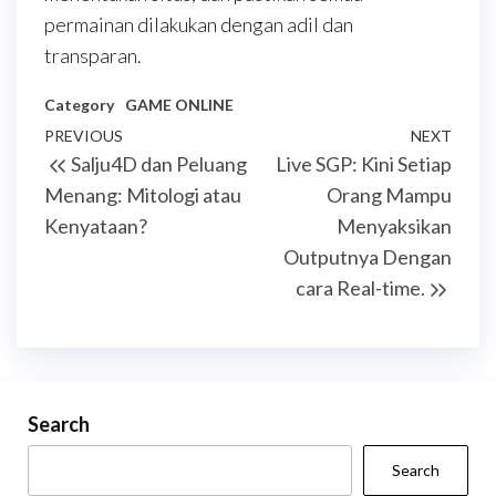
permainan dilakukan dengan adil dan
transparan.
Category
GAME ONLINE
Post
Previous
PREVIOUS
NEXT
Next
Salju4D dan Peluang
Live SGP: Kini Setiap
navigation
Post
Post
Menang: Mitologi atau
Orang Mampu
Kenyataan?
Menyaksikan
Outputnya Dengan
cara Real-time.
Search
Search