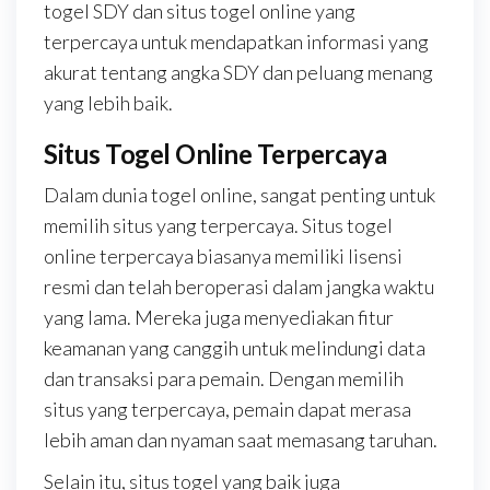
togel SDY dan situs togel online yang
terpercaya untuk mendapatkan informasi yang
akurat tentang angka SDY dan peluang menang
yang lebih baik.
Situs Togel Online Terpercaya
Dalam dunia togel online, sangat penting untuk
memilih situs yang terpercaya. Situs togel
online terpercaya biasanya memiliki lisensi
resmi dan telah beroperasi dalam jangka waktu
yang lama. Mereka juga menyediakan fitur
keamanan yang canggih untuk melindungi data
dan transaksi para pemain. Dengan memilih
situs yang terpercaya, pemain dapat merasa
lebih aman dan nyaman saat memasang taruhan.
Selain itu, situs togel yang baik juga