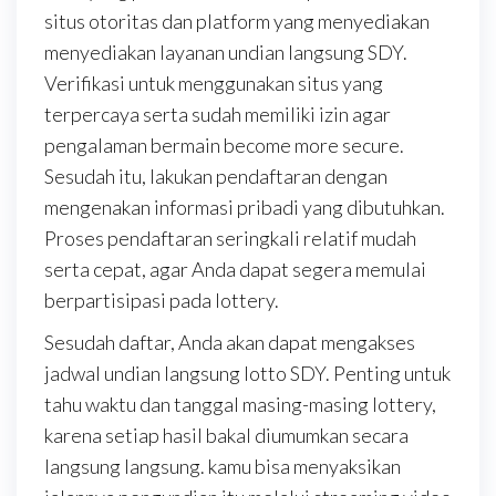
situs otoritas dan platform yang menyediakan
menyediakan layanan undian langsung SDY.
Verifikasi untuk menggunakan situs yang
terpercaya serta sudah memiliki izin agar
pengalaman bermain become more secure.
Sesudah itu, lakukan pendaftaran dengan
mengenakan informasi pribadi yang dibutuhkan.
Proses pendaftaran seringkali relatif mudah
serta cepat, agar Anda dapat segera memulai
berpartisipasi pada lottery.
Sesudah daftar, Anda akan dapat mengakses
jadwal undian langsung lotto SDY. Penting untuk
tahu waktu dan tanggal masing-masing lottery,
karena setiap hasil bakal diumumkan secara
langsung langsung. kamu bisa menyaksikan