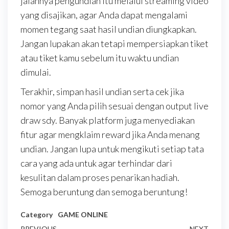
jalannya pengundian itu melalui streaming video
yang disajikan, agar Anda dapat mengalami
momen tegang saat hasil undian diungkapkan.
Jangan lupakan akan tetapi mempersiapkan tiket
atau tiket kamu sebelum itu waktu undian
dimulai.
Terakhir, simpan hasil undian serta cek jika
nomor yang Anda pilih sesuai dengan output live
draw sdy. Banyak platform juga menyediakan
fitur agar mengklaim reward jika Anda menang
undian. Jangan lupa untuk mengikuti setiap tata
cara yang ada untuk agar terhindar dari
kesulitan dalam proses penarikan hadiah.
Semoga beruntung dan semoga beruntung!
Category
GAME ONLINE
PREVIOUS
NEXT