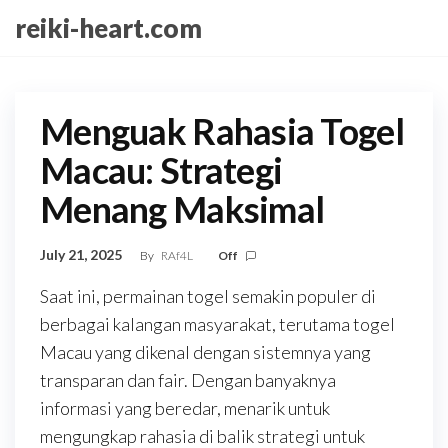
Skip
reiki-heart.com
to
the
content
Menguak Rahasia Togel
Macau: Strategi
Menang Maksimal
July 21, 2025
By
RAf4L
Off
Saat ini, permainan togel semakin populer di
berbagai kalangan masyarakat, terutama togel
Macau yang dikenal dengan sistemnya yang
transparan dan fair. Dengan banyaknya
informasi yang beredar, menarik untuk
mengungkap rahasia di balik strategi untuk