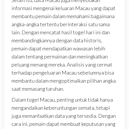
Selain itu, data Macau juga menyediakan
informasi mengenai keluaran Macau yang dapat
membantu pemain dalam memahami bagaimana
angka-angka tertentu berinteraksi satu sama
lain. Dengan mencatat hasil togel hari ini dan
membandingkannya dengan data historis,
pemain dapat mendapatkan wawasan lebih
dalam tentang permainan dan meningkatkan
peluang menang mereka. Analisis yang cermat
terhadap pengeluaran Macau sebelumnya bisa
membantu dalam mengoptimalkan pilihan angka
saat memasang taruhan.
Dalam togel Macau, penting untuk tidak hanya
mengandalkan keberuntungan semata, tetapi
juga memanfaatkan data yang tersedia. Dengan
cara ini, pemain dapat membuat keputusan yang