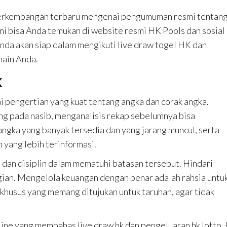
i perkembangan terbaru mengenai pengumuman resmi tentan
ni bisa Anda temukan di website resmi HK Pools dan sosial
nda akan siap dalam mengikuti live draw togel HK dan
main Anda.
K
 pengertian yang kuat tentang angka dan corak angka.
g pada nasib, menganalisis rekap sebelumnya bisa
ngka yang banyak tersedia dan yang jarang muncul, serta
 yang lebih terinformasi.
 dan disiplin dalam mematuhi batasan tersebut. Hindari
gian. Mengelola keuangan dengan benar adalah rahsia untu
khusus yang memang ditujukan untuk taruhan, agar tidak
nline yang membahas live draw hk dan pengeluaran hk lotto.