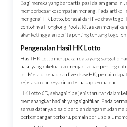
Bagi mereka yang berpartisipasi dalam game ini, 
memperbesar kesempatan menang. Pada artikel ini
mengenai HK Lotto, berasal dari live draw togel
contohnya Hongkong Pools. Kita akan menyajikan i
akan ketinggalan berita penting tentang togel onl
Pengenalan Hasil HK Lotto
Hasil HK Lotto merupakan data yang sangat dinan
hasil yang dikeluarkan menjadi acuan penting un
ini. Melalui kehadiran live draw HK, pemain dap
kejelasan dan keyakinan terhadap permainan.
HK Lotto 6D, sebagai tipe jenis taruhan dalam k
memenangkan hadiah yang signifikan. Pada perma
semua datanya bisa diperoleh dengan mudah melal
perkembangan terbaru, pemain perlu selalu memeri