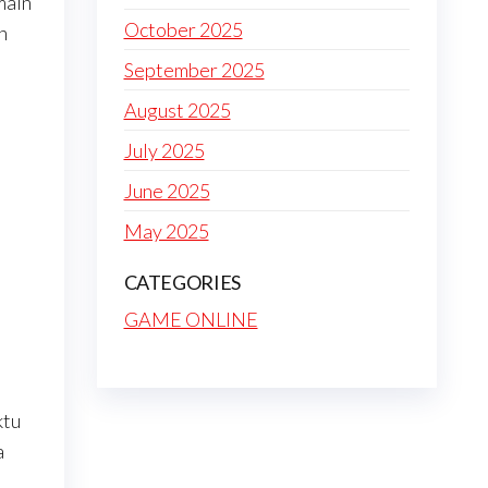
main
October 2025
n
September 2025
August 2025
July 2025
June 2025
May 2025
CATEGORIES
GAME ONLINE
ktu
a