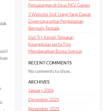
Petualangan di Situs PKV Games
5 Website Slot Uang Yang Dapat
Dipercaya untuk Pengalaman
idak
Bermain Terbaik
Slot Tri: Kenali Temukan
Keunggulan serta Tips
asil
Mendapatkan Bonus Spesial
inan
RECENT COMMENTS
No comments to show.
ARCHIVES
n
January 2026
December 2025
i.
November 2025