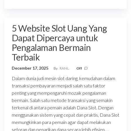
5 Website Slot Uang Yang
Dapat Dipercaya untuk
Pengalaman Bermain
Terbaik
December 17, 2025
By
RAf4L
Off
Dalam dunia judi mesin slot daring, kemudahan dalam
transaksi pembayaran menjadi salah satu faktor
penting yang mempengaruhi mozaik pengalaman
bermain. Salah satu metode transaksi yang semakin
terkenal di antara pemain adalah Dana Slot. Dengan
menggunakan sistem yang cepat dan praktis, Dana Slot
memungkinkan para pemain agar dapat melakukan
setoran dan penarikan dana secara lebih efisien.…