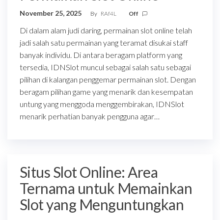
November 25, 2025
By
RAf4L
Off
Di dalam alam judi daring, permainan slot online telah
jadi salah satu permainan yang teramat disukai staff
banyak individu. Di antara beragam platform yang
tersedia, IDNSlot muncul sebagai salah satu sebagai
pilihan di kalangan penggemar permainan slot. Dengan
beragam pilihan game yang menarik dan kesempatan
untung yang menggoda menggembirakan, IDNSlot
menarik perhatian banyak pengguna agar…
Situs Slot Online: Area
Ternama untuk Memainkan
Slot yang Menguntungkan