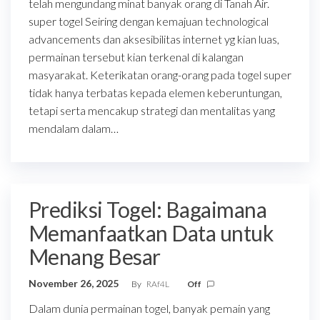
telah mengundang minat banyak orang di Tanah Air.
super togel Seiring dengan kemajuan technological
advancements dan aksesibilitas internet yg kian luas,
permainan tersebut kian terkenal di kalangan
masyarakat. Keterikatan orang-orang pada togel super
tidak hanya terbatas kepada elemen keberuntungan,
tetapi serta mencakup strategi dan mentalitas yang
mendalam dalam…
Prediksi Togel: Bagaimana
Memanfaatkan Data untuk
Menang Besar
November 26, 2025
By
RAf4L
Off
Dalam dunia permainan togel, banyak pemain yang