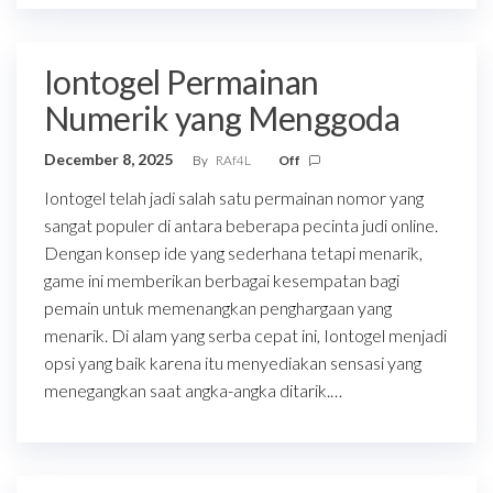
Iontogel Permainan
Numerik yang Menggoda
December 8, 2025
By
RAf4L
Off
Iontogel telah jadi salah satu permainan nomor yang
sangat populer di antara beberapa pecinta judi online.
Dengan konsep ide yang sederhana tetapi menarik,
game ini memberikan berbagai kesempatan bagi
pemain untuk memenangkan penghargaan yang
menarik. Di alam yang serba cepat ini, Iontogel menjadi
opsi yang baik karena itu menyediakan sensasi yang
menegangkan saat angka-angka ditarik.…