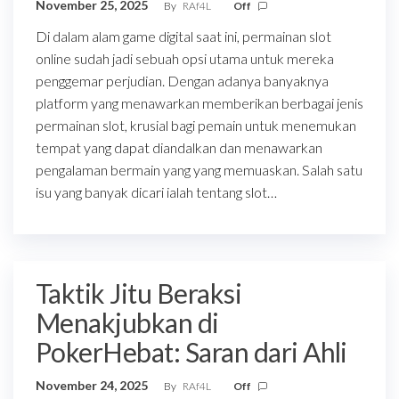
November 25, 2025
By
RAf4L
Off
Di dalam alam game digital saat ini, permainan slot
online sudah jadi sebuah opsi utama untuk mereka
penggemar perjudian. Dengan adanya banyaknya
platform yang menawarkan memberikan berbagai jenis
permainan slot, krusial bagi pemain untuk menemukan
tempat yang dapat diandalkan dan menawarkan
pengalaman bermain yang yang memuaskan. Salah satu
isu yang banyak dicari ialah tentang slot…
Taktik Jitu Beraksi
Menakjubkan di
PokerHebat: Saran dari Ahli
November 24, 2025
By
RAf4L
Off