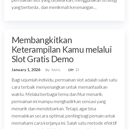
yang berbeda , dan menikmati kesenangan…
Membangkitkan
Keterampilan Kamu melalui
Slot Gratis Demo
January 1, 2026
By
RAf4L
Off
Bagi sejumlah individu, permainan slot adalah salah satu
cara terbaik menyenangkan untuk memanfaatkan
waktu. Melalui berbagai tema dan fitur menarik,
permainan ini mampu menghadirkan sensasi yang
menarik dan mendebarkan. Tetapi, agar bisa
memainkan secara optimal, penting bagi pemain untuk
memahami cara kerjanya ini. Salah satu metode efektif