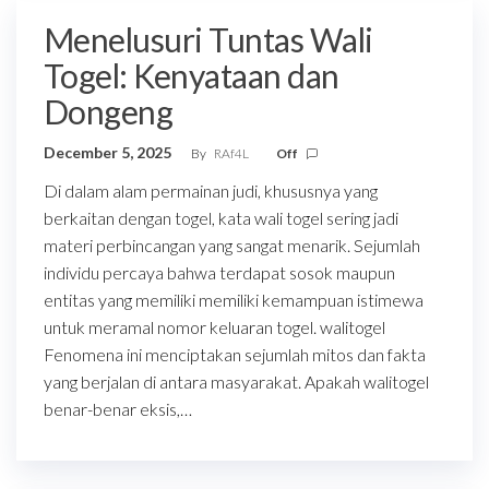
Menelusuri Tuntas Wali
Togel: Kenyataan dan
Dongeng
December 5, 2025
By
RAf4L
Off
Di dalam alam permainan judi, khususnya yang
berkaitan dengan togel, kata wali togel sering jadi
materi perbincangan yang sangat menarik. Sejumlah
individu percaya bahwa terdapat sosok maupun
entitas yang memiliki memiliki kemampuan istimewa
untuk meramal nomor keluaran togel. walitogel
Fenomena ini menciptakan sejumlah mitos dan fakta
yang berjalan di antara masyarakat. Apakah walitogel
benar-benar eksis,…