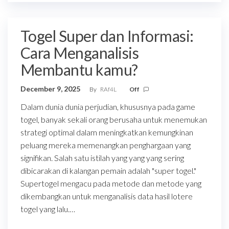
Togel Super dan Informasi:
Cara Menganalisis
Membantu kamu?
December 9, 2025
By
RAf4L
Off
Dalam dunia dunia perjudian, khususnya pada game
togel, banyak sekali orang berusaha untuk menemukan
strategi optimal dalam meningkatkan kemungkinan
peluang mereka memenangkan penghargaan yang
signifikan. Salah satu istilah yang yang yang sering
dibicarakan di kalangan pemain adalah "super togel."
Supertogel mengacu pada metode dan metode yang
dikembangkan untuk menganalisis data hasil lotere
togel yang lalu.…