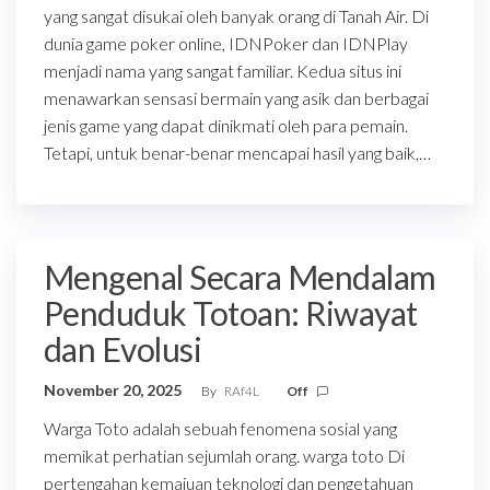
yang sangat disukai oleh banyak orang di Tanah Air. Di
dunia game poker online, IDNPoker dan IDNPlay
menjadi nama yang sangat familiar. Kedua situs ini
menawarkan sensasi bermain yang asik dan berbagai
jenis game yang dapat dinikmati oleh para pemain.
Tetapi, untuk benar-benar mencapai hasil yang baik,…
Mengenal Secara Mendalam
Penduduk Totoan: Riwayat
dan Evolusi
November 20, 2025
By
RAf4L
Off
Warga Toto adalah sebuah fenomena sosial yang
memikat perhatian sejumlah orang. warga toto Di
pertengahan kemajuan teknologi dan pengetahuan