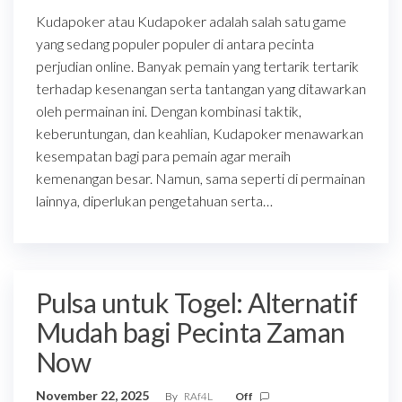
Kudapoker atau Kudapoker adalah salah satu game
yang sedang populer populer di antara pecinta
perjudian online. Banyak pemain yang tertarik tertarik
terhadap kesenangan serta tantangan yang ditawarkan
oleh permainan ini. Dengan kombinasi taktik,
keberuntungan, dan keahlian, Kudapoker menawarkan
kesempatan bagi para pemain agar meraih
kemenangan besar. Namun, sama seperti di permainan
lainnya, diperlukan pengetahuan serta…
Pulsa untuk Togel: Alternatif
Mudah bagi Pecinta Zaman
Now
November 22, 2025
By
RAf4L
Off