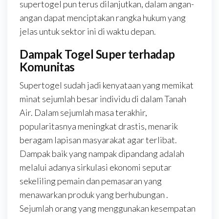
supertogel pun terus dilanjutkan, dalam angan-
angan dapat menciptakan rangka hukum yang
jelas untuk sektor ini di waktu depan.
Dampak Togel Super terhadap
Komunitas
Supertogel sudah jadi kenyataan yang memikat
minat sejumlah besar individu di dalam Tanah
Air. Dalam sejumlah masa terakhir,
popularitasnya meningkat drastis, menarik
beragam lapisan masyarakat agar terlibat.
Dampak baik yang nampak dipandang adalah
melalui adanya sirkulasi ekonomi seputar
sekeliling pemain dan pemasaran yang
menawarkan produk yang berhubungan .
Sejumlah orang yang menggunakan kesempatan