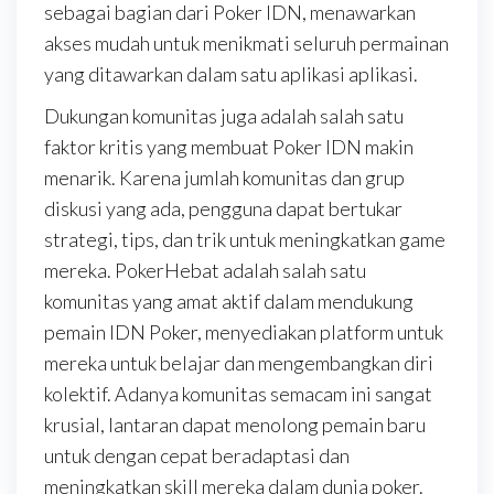
sebagai bagian dari Poker IDN, menawarkan
akses mudah untuk menikmati seluruh permainan
yang ditawarkan dalam satu aplikasi aplikasi.
Dukungan komunitas juga adalah salah satu
faktor kritis yang membuat Poker IDN makin
menarik. Karena jumlah komunitas dan grup
diskusi yang ada, pengguna dapat bertukar
strategi, tips, dan trik untuk meningkatkan game
mereka. PokerHebat adalah salah satu
komunitas yang amat aktif dalam mendukung
pemain IDN Poker, menyediakan platform untuk
mereka untuk belajar dan mengembangkan diri
kolektif. Adanya komunitas semacam ini sangat
krusial, lantaran dapat menolong pemain baru
untuk dengan cepat beradaptasi dan
meningkatkan skill mereka dalam dunia poker.