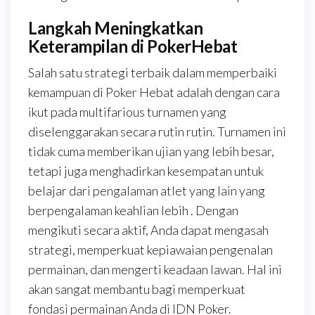
Langkah Meningkatkan
Keterampilan di PokerHebat
Salah satu strategi terbaik dalam memperbaiki
kemampuan di Poker Hebat adalah dengan cara
ikut pada multifarious turnamen yang
diselenggarakan secara rutin rutin. Turnamen ini
tidak cuma memberikan ujian yang lebih besar,
tetapi juga menghadirkan kesempatan untuk
belajar dari pengalaman atlet yang lain yang
berpengalaman keahlian lebih . Dengan
mengikuti secara aktif, Anda dapat mengasah
strategi, memperkuat kepiawaian pengenalan
permainan, dan mengerti keadaan lawan. Hal ini
akan sangat membantu bagi memperkuat
fondasi permainan Anda di IDN Poker.