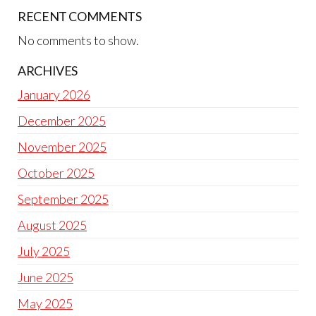
RECENT COMMENTS
No comments to show.
ARCHIVES
January 2026
December 2025
November 2025
October 2025
September 2025
August 2025
July 2025
June 2025
May 2025