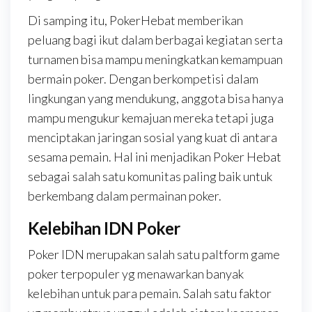
Di samping itu, PokerHebat memberikan
peluang bagi ikut dalam berbagai kegiatan serta
turnamen bisa mampu meningkatkan kemampuan
bermain poker. Dengan berkompetisi dalam
lingkungan yang mendukung, anggota bisa hanya
mampu mengukur kemajuan mereka tetapi juga
menciptakan jaringan sosial yang kuat di antara
sesama pemain. Hal ini menjadikan Poker Hebat
sebagai salah satu komunitas paling baik untuk
berkembang dalam permainan poker.
Kelebihan IDN Poker
Poker IDN merupakan salah satu paltform game
poker terpopuler yg menawarkan banyak
kelebihan untuk para pemain. Salah satu faktor