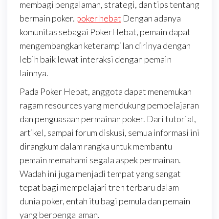
membagi pengalaman, strategi, dan tips tentang
bermain poker.
poker hebat
Dengan adanya
komunitas sebagai PokerHebat, pemain dapat
mengembangkan keterampilan dirinya dengan
lebih baik lewat interaksi dengan pemain
lainnya.
Pada Poker Hebat, anggota dapat menemukan
ragam resources yang mendukung pembelajaran
dan penguasaan permainan poker. Dari tutorial,
artikel, sampai forum diskusi, semua informasi ini
dirangkum dalam rangka untuk membantu
pemain memahami segala aspek permainan.
Wadah ini juga menjadi tempat yang sangat
tepat bagi mempelajari tren terbaru dalam
dunia poker, entah itu bagi pemula dan pemain
yang berpengalaman.