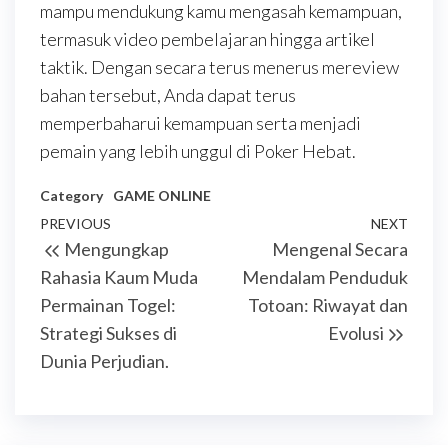
mampu mendukung kamu mengasah kemampuan,
termasuk video pembelajaran hingga artikel
taktik. Dengan secara terus menerus mereview
bahan tersebut, Anda dapat terus
memperbaharui kemampuan serta menjadi
pemain yang lebih unggul di Poker Hebat.
Category
GAME ONLINE
Post
Previous
PREVIOUS
NEXT
Next
Mengungkap
Mengenal Secara
navigation
Post
Post
Rahasia Kaum Muda
Mendalam Penduduk
Permainan Togel:
Totoan: Riwayat dan
Strategi Sukses di
Evolusi
Dunia Perjudian.