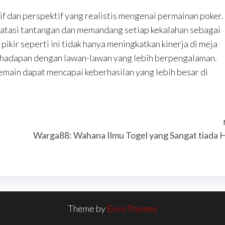
itif dan perspektif yang realistis mengenai permainan poker.
tasi tantangan dan memandang setiap kekalahan sebagai
ikir seperti ini tidak hanya meningkatkan kinerja di meja
rhadapan dengan lawan-lawan yang lebih berpengalaman.
pemain dapat mencapai keberhasilan yang lebih besar di
Warga88: Wahana Ilmu Togel yang Sangat tiada 
Theme by
EnvoThemes