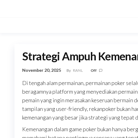
Skip
to
the
content
Strategi Ampuh Kemena
November 20, 2025
By
RAf4L
Off
Di tengah alam permainan, permainan poker selalu
beragamnya platform yang menyediakan permainan 
pemain yang ingin merasakan keseruan bermain d
tampilan yang user-friendly, rekanpoker bukan h
kemenangan yang besar jika strategi yang tepat d
Kemenangan dalam game poker bukan hanya berga
memahami betapa pentingnya rencana yang tepat da