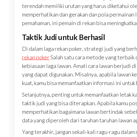
terendah memiliki urutan yang harus diketahui ole
memperhatikan dan gerakan dan pola permainan 
pemahaman, ini pemain di rekan bisa meningkatk
Taktik Judi untuk Berhasil
Di dalam laga rekan poker, strategi judi yang be
rekan poker
Salah satu cara metode yang terbaik 
kebiasaan laga lawan. Amati cara lawan berjudi di
yang dapat digunakan. Misalnya, apabila lawan ke
kuat, kamu bisa memanfaatkan informasi ini untuk 
Selanjutnya, penting untuk memanfaatkan letak k
taktik judi yang bisa diterapkan. Apabila kamu pos
memperhatikan bagaimana lawan bertindak sebe
data yang diperoleh dari taruhan taruhan lawan a
Yang terakhir, jangan sekali-kali ragu-ragu dala