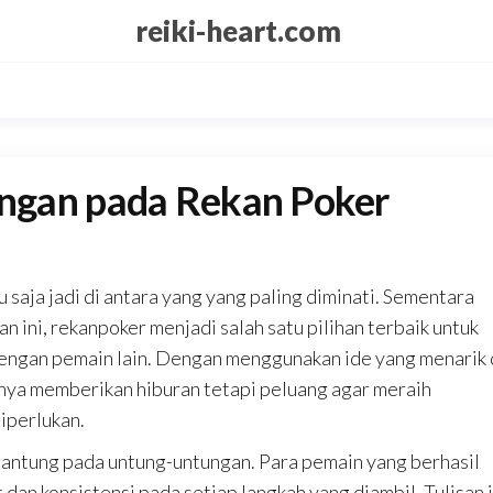
reiki-heart.com
ngan pada Rekan Poker
 saja jadi di antara yang yang paling diminati. Sementara
ini, rekanpoker menjadi salah satu pilihan terbaik untuk
engan pemain lain. Dengan menggunakan ide yang menarik
anya memberikan hiburan tetapi peluang agar meraih
iperlukan.
ntung pada untung-untungan. Para pemain yang berhasil
n konsistensi pada setiap langkah yang diambil. Tulisan i