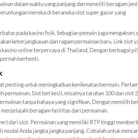
ainan dalam waktu yang panjang dan meneliti beragam jeni
eberuntungan mereka di beraneka slot super gacor yang
rbatas pada kasino fisik. Sebagian pemain juga mengakses s
iakan keterjangkauan dan ragam permainan baru. Link slot 
sino online terpercaya di Thailand. Dengan berbagai pil
 pernah berhenti.
k
at penting untuk meningkatkan kenikmatan bermain. Pertam
h permainan. Slot bet kecil, misalnya taruhan 100 dan slot 
permainan tanpa bahaya yang signifikan. Dengan memilih be
n menjelajahi beragam fasilitas dari permainan.
yer) dari slot. Permainan yang memiliki RTP tinggi memberi
i modal Anda jangka jangka panjang. Cobalah untuk mencar