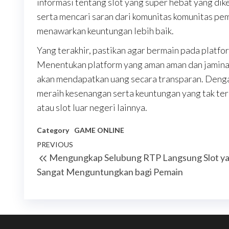
informasi tentang slot yang super hebat yang d
serta mencari saran dari komunitas komunitas pe
menawarkan keuntungan lebih baik.
Yang terakhir, pastikan agar bermain pada platfo
Menentukan platform yang aman aman dan jamina
akan mendapatkan uang secara transparan. Deng
meraih kesenangan serta keuntungan yang tak terd
atau slot luar negeri lainnya.
Category
GAME ONLINE
Post
Previous
PREVIOUS
Mengungkap Selubung RTP Langsung Slot y
navigation
Post
Sangat Menguntungkan bagi Pemain