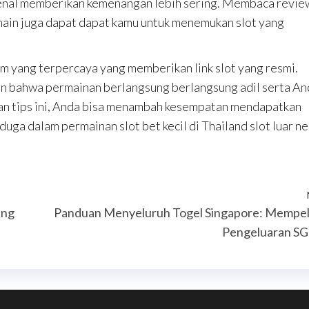
ikenal memberikan kemenangan lebih sering. Membaca revie
main juga dapat dapat kamu untuk menemukan slot yang
rm yang terpercaya yang memberikan link slot yang resmi.
n bahwa permainan berlangsung berlangsung adil serta An
an tips ini, Anda bisa menambah kesempatan mendapatkan
uga dalam permainan slot bet kecil di Thailand slot luar n
ang
Panduan Menyeluruh Togel Singapore: Mempela
Pengeluaran S