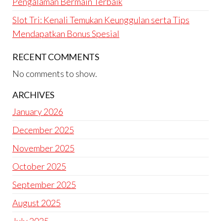
Pengalaman Bermain Terbaik
Slot Tri: Kenali Temukan Keunggulan serta Tips
Mendapatkan Bonus Spesial
RECENT COMMENTS
No comments to show.
ARCHIVES
January 2026
December 2025
November 2025
October 2025
September 2025
August 2025