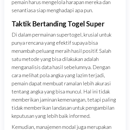
pemain harus mengelola harapan mereka dan
senantiasa siap menghadapi apa pun.
Taktik Bertanding Togel Super
Di dalam permainan supertogel, krusial untuk
punya rencana yang efektif supaya bisa
menambah peluang meraih hasil positif. Salah
satu metode yang bisa dilakukan adalah
menganalisis data hasil sebelumnya. Dengan
cara melihat pola angka yang lazim terjadi,
pemain dapat membuat ramalan lebih akurasi
tentang angka yang bisa muncul. Hal ini tidak
memberikan jaminan kemenangan, tetapi paling
tidak memberikan landasan untuk pengambilan
keputusan yang lebih baik informed.
Kemudian, manajemen modal juga merupakan