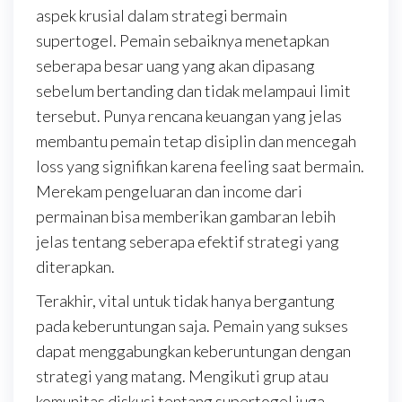
aspek krusial dalam strategi bermain
supertogel. Pemain sebaiknya menetapkan
seberapa besar uang yang akan dipasang
sebelum bertanding dan tidak melampaui limit
tersebut. Punya rencana keuangan yang jelas
membantu pemain tetap disiplin dan mencegah
loss yang signifikan karena feeling saat bermain.
Merekam pengeluaran dan income dari
permainan bisa memberikan gambaran lebih
jelas tentang seberapa efektif strategi yang
diterapkan.
Terakhir, vital untuk tidak hanya bergantung
pada keberuntungan saja. Pemain yang sukses
dapat menggabungkan keberuntungan dengan
strategi yang matang. Mengikuti grup atau
komunitas diskusi tentang supertogel juga