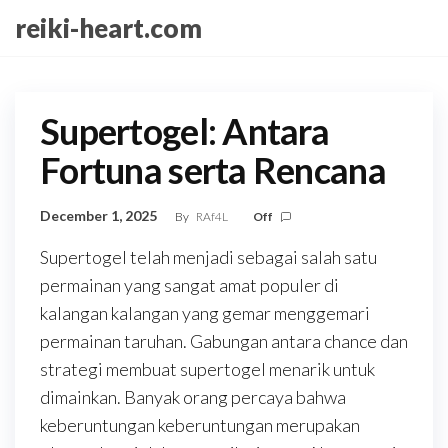
Skip
reiki-heart.com
to
the
content
Supertogel: Antara
Fortuna serta Rencana
December 1, 2025
By
RAf4L
Off
Supertogel telah menjadi sebagai salah satu
permainan yang sangat amat populer di
kalangan kalangan yang gemar menggemari
permainan taruhan. Gabungan antara chance dan
strategi membuat supertogel menarik untuk
dimainkan. Banyak orang percaya bahwa
keberuntungan keberuntungan merupakan