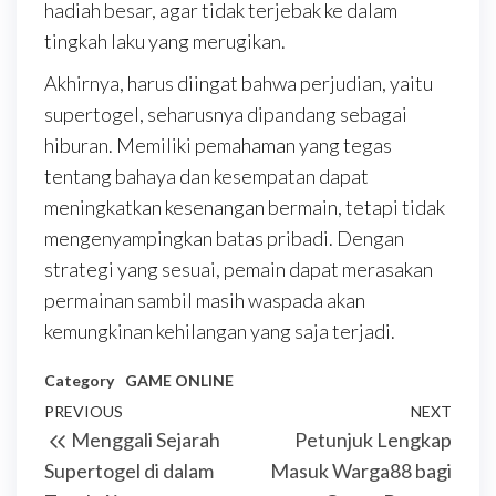
hadiah besar, agar tidak terjebak ke dalam
tingkah laku yang merugikan.
Akhirnya, harus diingat bahwa perjudian, yaitu
supertogel, seharusnya dipandang sebagai
hiburan. Memiliki pemahaman yang tegas
tentang bahaya dan kesempatan dapat
meningkatkan kesenangan bermain, tetapi tidak
mengenyampingkan batas pribadi. Dengan
strategi yang sesuai, pemain dapat merasakan
permainan sambil masih waspada akan
kemungkinan kehilangan yang saja terjadi.
Category
GAME ONLINE
Post
Previous
PREVIOUS
NEXT
Next
Menggali Sejarah
Petunjuk Lengkap
navigation
Post
Post
Supertogel di dalam
Masuk Warga88 bagi