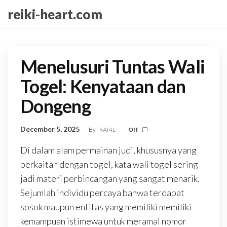
Skip
reiki-heart.com
to
the
content
Menelusuri Tuntas Wali
Togel: Kenyataan dan
Dongeng
December 5, 2025
By
RAf4L
Off
Di dalam alam permainan judi, khususnya yang
berkaitan dengan togel, kata wali togel sering
jadi materi perbincangan yang sangat menarik.
Sejumlah individu percaya bahwa terdapat
sosok maupun entitas yang memiliki memiliki
kemampuan istimewa untuk meramal nomor