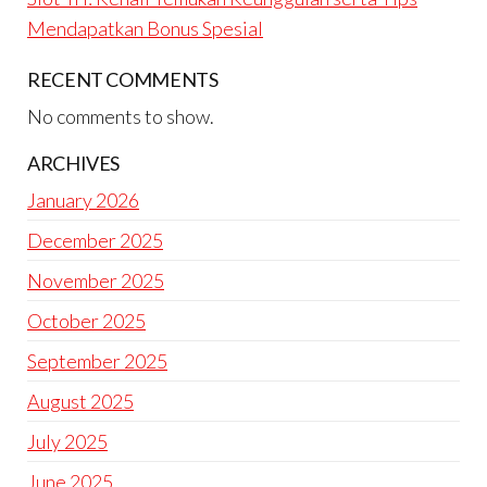
Mendapatkan Bonus Spesial
RECENT COMMENTS
No comments to show.
ARCHIVES
January 2026
December 2025
November 2025
October 2025
September 2025
August 2025
July 2025
June 2025