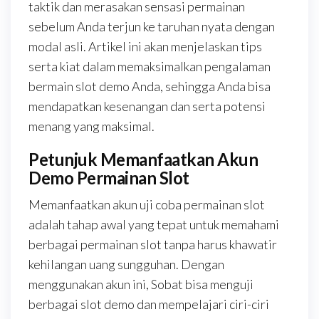
taktik dan merasakan sensasi permainan
sebelum Anda terjun ke taruhan nyata dengan
modal asli. Artikel ini akan menjelaskan tips
serta kiat dalam memaksimalkan pengalaman
bermain slot demo Anda, sehingga Anda bisa
mendapatkan kesenangan dan serta potensi
menang yang maksimal.
Petunjuk Memanfaatkan Akun
Demo Permainan Slot
Memanfaatkan akun uji coba permainan slot
adalah tahap awal yang tepat untuk memahami
berbagai permainan slot tanpa harus khawatir
kehilangan uang sungguhan. Dengan
menggunakan akun ini, Sobat bisa menguji
berbagai slot demo dan mempelajari ciri-ciri