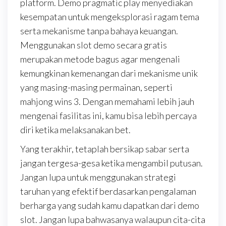
platform. Demo pragmatic play menyediakan
kesempatan untuk mengeksplorasi ragam tema
serta mekanisme tanpa bahaya keuangan.
Menggunakan slot demo secara gratis
merupakan metode bagus agar mengenali
kemungkinan kemenangan dari mekanisme unik
yang masing-masing permainan, seperti
mahjong wins 3. Dengan memahami lebih jauh
mengenai fasilitas ini, kamu bisa lebih percaya
diri ketika melaksanakan bet.
Yang terakhir, tetaplah bersikap sabar serta
jangan tergesa-gesa ketika mengambil putusan.
Jangan lupa untuk menggunakan strategi
taruhan yang efektif berdasarkan pengalaman
berharga yang sudah kamu dapatkan dari demo
slot. Jangan lupa bahwasanya walaupun cita-cita