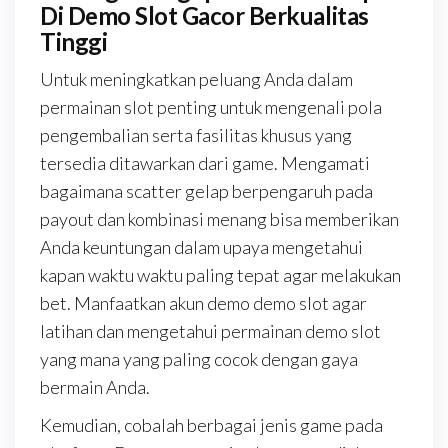
Di Demo Slot Gacor Berkualitas
Tinggi
Untuk meningkatkan peluang Anda dalam
permainan slot penting untuk mengenali pola
pengembalian serta fasilitas khusus yang
tersedia ditawarkan dari game. Mengamati
bagaimana scatter gelap berpengaruh pada
payout dan kombinasi menang bisa memberikan
Anda keuntungan dalam upaya mengetahui
kapan waktu waktu paling tepat agar melakukan
bet. Manfaatkan akun demo demo slot agar
latihan dan mengetahui permainan demo slot
yang mana yang paling cocok dengan gaya
bermain Anda.
Kemudian, cobalah berbagai jenis game pada