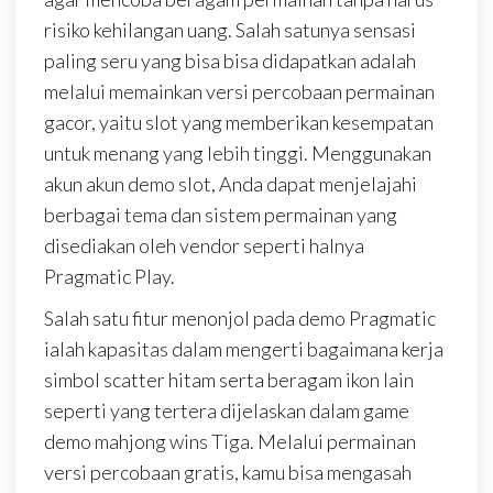
risiko kehilangan uang. Salah satunya sensasi
paling seru yang bisa bisa didapatkan adalah
melalui memainkan versi percobaan permainan
gacor, yaitu slot yang memberikan kesempatan
untuk menang yang lebih tinggi. Menggunakan
akun akun demo slot, Anda dapat menjelajahi
berbagai tema dan sistem permainan yang
disediakan oleh vendor seperti halnya
Pragmatic Play.
Salah satu fitur menonjol pada demo Pragmatic
ialah kapasitas dalam mengerti bagaimana kerja
simbol scatter hitam serta beragam ikon lain
seperti yang tertera dijelaskan dalam game
demo mahjong wins Tiga. Melalui permainan
versi percobaan gratis, kamu bisa mengasah