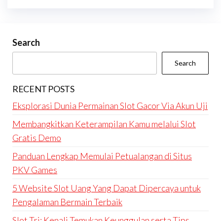
Search
Search
RECENT POSTS
Eksplorasi Dunia Permainan Slot Gacor Via Akun Uji
Membangkitkan Keterampilan Kamu melalui Slot
Gratis Demo
Panduan Lengkap Memulai Petualangan di Situs
PKV Games
5 Website Slot Uang Yang Dapat Dipercaya untuk
Pengalaman Bermain Terbaik
Slot Tri: Kenali Temukan Keunggulan serta Tips