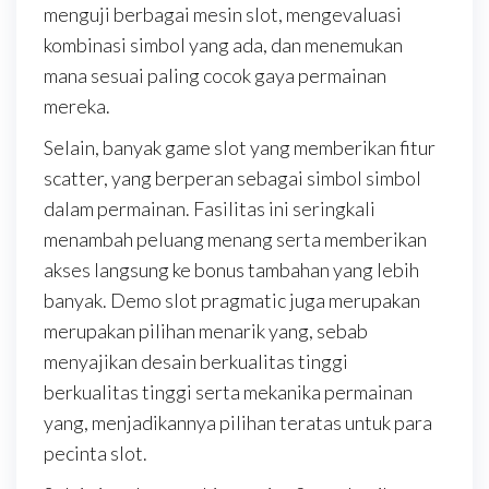
menguji berbagai mesin slot, mengevaluasi
kombinasi simbol yang ada, dan menemukan
mana sesuai paling cocok gaya permainan
mereka.
Selain, banyak game slot yang memberikan fitur
scatter, yang berperan sebagai simbol simbol
dalam permainan. Fasilitas ini seringkali
menambah peluang menang serta memberikan
akses langsung ke bonus tambahan yang lebih
banyak. Demo slot pragmatic juga merupakan
merupakan pilihan menarik yang, sebab
menyajikan desain berkualitas tinggi
berkualitas tinggi serta mekanika permainan
yang, menjadikannya pilihan teratas untuk para
pecinta slot.