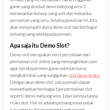
game yang disebut demo mahjong wins 3
menawarkan konsep yang unik dan mekanika
permainan yang seru. Selama penulisan ini, kita
akan menjelajahi dunia demo slot dan berbagai
peluang yang ada kepada pemain.
Apa saja itu Demo Slot?
Demo slot merupakan versi percobaan dari
permainan slot online yang memungkinkan user
agar bereksperimen game sebelum harus
menghabiskan uang sungguhan.
slot demo gratis
Dengan akun demo slot, para pemain dapat
memanfaatkan berbagai tipe permainan slot
seperti demo mahjong wins 3 dan lainnya tanpa
risiko duit. Hal ini adalah peluang emas untuk
para pemula dalam mengerti mekanisme