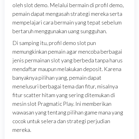
oleh slot demo. Melalui bermain di profil demo,
pemain dapat mengasah strategi mereka serta
mempelajari cara bermain yang tepat sebelum
bertaruh menggunakan uang sungguhan.
Di samping itu, profil demo slot pun
memungkinkan pemain agar mencoba berbagai
jenis permainan slot yang berbeda tanpa harus
mendaftar maupun melakukan deposit. Karena
banyaknya pilihan yang, pemain dapat
menelusuri berbagai tema dan fitur, misalnya
fitur scatter hitam yang sering ditemukan di
mesin slot Pragmatic Play. Ini memberikan
wawasan yang tentang pilihan game mana yang
cocok untuk selera dan strategi perjudian
mereka.