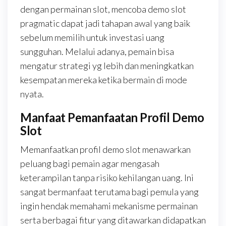
dengan permainan slot, mencoba demo slot
pragmatic dapat jadi tahapan awal yang baik
sebelum memilih untuk investasi uang
sungguhan. Melalui adanya, pemain bisa
mengatur strategi yg lebih dan meningkatkan
kesempatan mereka ketika bermain di mode
nyata.
Manfaat Pemanfaatan Profil Demo
Slot
Memanfaatkan profil demo slot menawarkan
peluang bagi pemain agar mengasah
keterampilan tanpa risiko kehilangan uang. Ini
sangat bermanfaat terutama bagi pemula yang
ingin hendak memahami mekanisme permainan
serta berbagai fitur yang ditawarkan didapatkan