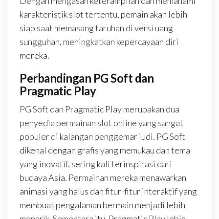
Dengan mengasah keterampilan dan memahami
karakteristik slot tertentu, pemain akan lebih
siap saat memasang taruhan di versi uang
sungguhan, meningkatkan kepercayaan diri
mereka.
Perbandingan PG Soft dan
Pragmatic Play
PG Soft dan Pragmatic Play merupakan dua
penyedia permainan slot online yang sangat
populer di kalangan penggemar judi. PG Soft
dikenal dengan grafis yang memukau dan tema
yang inovatif, sering kali terinspirasi dari
budaya Asia. Permainan mereka menawarkan
animasi yang halus dan fitur-fitur interaktif yang
membuat pengalaman bermain menjadi lebih
menarik. Sementara itu, Pragmatic Play lebih