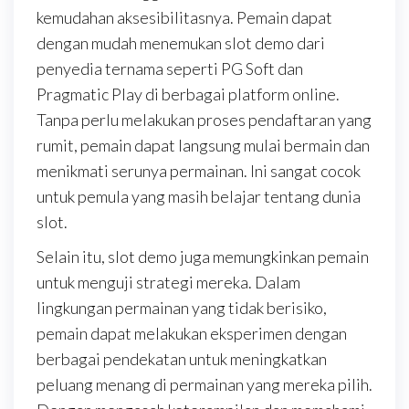
kemudahan aksesibilitasnya. Pemain dapat
dengan mudah menemukan slot demo dari
penyedia ternama seperti PG Soft dan
Pragmatic Play di berbagai platform online.
Tanpa perlu melakukan proses pendaftaran yang
rumit, pemain dapat langsung mulai bermain dan
menikmati serunya permainan. Ini sangat cocok
untuk pemula yang masih belajar tentang dunia
slot.
Selain itu, slot demo juga memungkinkan pemain
untuk menguji strategi mereka. Dalam
lingkungan permainan yang tidak berisiko,
pemain dapat melakukan eksperimen dengan
berbagai pendekatan untuk meningkatkan
peluang menang di permainan yang mereka pilih.