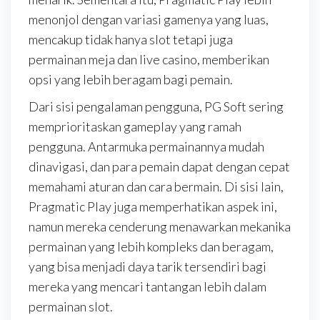
menonjol dengan variasi gamenya yang luas,
mencakup tidak hanya slot tetapi juga
permainan meja dan live casino, memberikan
opsi yang lebih beragam bagi pemain.
Dari sisi pengalaman pengguna, PG Soft sering
memprioritaskan gameplay yang ramah
pengguna. Antarmuka permainannya mudah
dinavigasi, dan para pemain dapat dengan cepat
memahami aturan dan cara bermain. Di sisi lain,
Pragmatic Play juga memperhatikan aspek ini,
namun mereka cenderung menawarkan mekanika
permainan yang lebih kompleks dan beragam,
yang bisa menjadi daya tarik tersendiri bagi
mereka yang mencari tantangan lebih dalam
permainan slot.