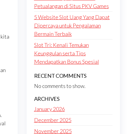
Petualangan di Situs PKV Games
i
5 Website Slot Uang Yang Dapat
Dipercaya untuk Pengalaman
Bermain Terbaik
kita
Slot Tri: Kenali Temukan
Keunggulan serta Tips
Mendapatkan Bonus Spesial
nan
RECENT COMMENTS
No comments to show.
ARCHIVES
January 2026
.
December 2025
yal
November 2025