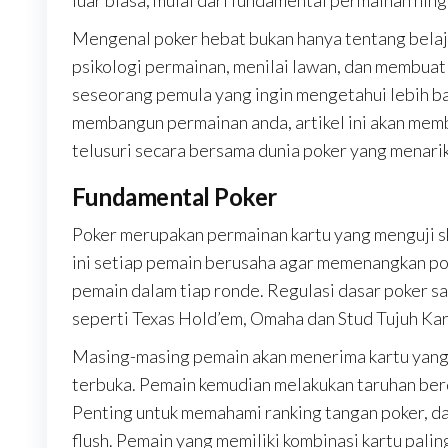
luar biasa, mulai dari fundamental permainan hing
Mengenal poker hebat bukan hanya tentang belajar
psikologi permainan, menilai lawan, dan membuat 
seseorang pemula yang ingin mengetahui lebih ba
membangun permainan anda, artikel ini akan mem
telusuri secara bersama dunia poker yang menarik 
Fundamental Poker
Poker merupakan permainan kartu yang menguji sk
ini setiap pemain berusaha agar memenangkan pot
pemain dalam tiap ronde. Regulasi dasar poker sa
seperti Texas Hold’em, Omaha dan Stud Tujuh Kar
Masing-masing pemain akan menerima kartu yang 
terbuka. Pemain kemudian melakukan taruhan ber
Penting untuk memahami ranking tangan poker, dari
flush. Pemain yang memiliki kombinasi kartu pali