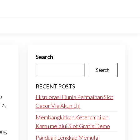
Search
Search
RECENT POSTS
a
Eksplorasi Dunia Permainan Slot
ia,
Gacor Via Akun Uji
Membangkitkan Keterampilan
Kamu melalui Slot Gratis Demo
ang
Panduan Lengkap Memulai