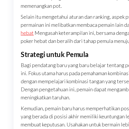
memenangkan pot.
Selain itu mengetahui aturan dan ranking, aspek p
permainan ini melibatkan membaca pemain lain d
hebat
Mengasah keterampilan ini, bersama dengan
poker hebat dan beralih dari tahap pemula menuju
Strategi untuk Pemula
Bagi pendatang baru yang baru belajar tentang p
ini. Fokus utama harus pada pemahaman kombinasi 
dengan mempelajari kombinasi tangan yang tersedia
Dengan pengetahuan ini, pemain dapat mengambil
meningkatkan taruhan.
Kemudian, pemain baru harus memperhatikan posis
yang berada di posisi akhir memiliki keuntungan 
membuat keputusan. Usahakan untuk bermain lebih