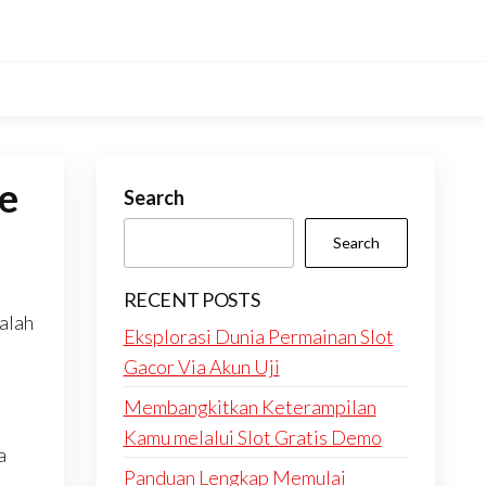
e
Search
Search
RECENT POSTS
dalah
Eksplorasi Dunia Permainan Slot
Gacor Via Akun Uji
Membangkitkan Keterampilan
Kamu melalui Slot Gratis Demo
a
Panduan Lengkap Memulai