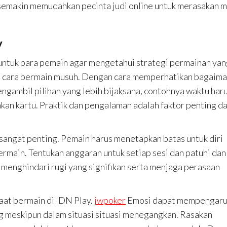
semakin memudahkan pecinta judi online untuk merasakan 
y
 untuk para pemain agar mengetahui strategi permainan yan
ca cara bermain musuh. Dengan cara memperhatikan bagaim
ngambil pilihan yang lebih bijaksana, contohnya waktu har
an kartu. Praktik dan pengalaman adalah faktor penting d
a sangat penting. Pemain harus menetapkan batas untuk diri
ermain. Tentukan anggaran untuk setiap sesi dan patuhi dan
 menghindari rugi yang signifikan serta menjaga perasaan
saat bermain di IDN Play.
jwpoker
Emosi dapat mempengaru
ang meskipun dalam situasi situasi menegangkan. Rasakan