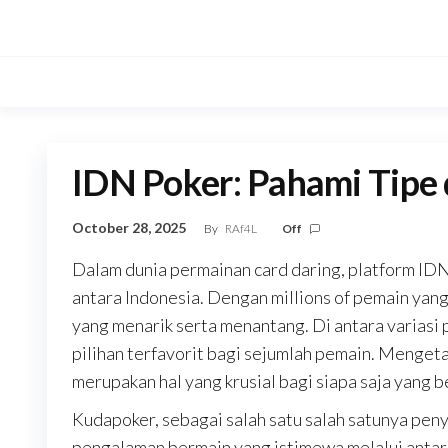
Skip
to
the
content
IDN Poker: Pahami Tipe
October 28, 2025
By
RAf4L
Off
Dalam dunia permainan card daring, platform IDN
antara Indonesia. Dengan millions of pemain yang
yang menarik serta menantang. Di antara variasi 
pilihan terfavorit bagi sejumlah pemain. Menge
merupakan hal yang krusial bagi siapa saja yang 
Kudapoker, sebagai salah satu salah satunya p
pengalaman bermain yang istimewa melalui antarm