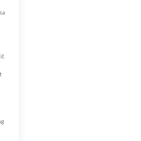
asa
f.
t
ng