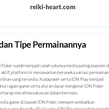
reiki-heart.com
 dan Tipe Permainannya
 Poker sudah menjadi salah satunya media paling populer d
 aktif, platform ini menawarkan beraneka variasi permainan
pilihan yang tersedia, Kudapoker serta IDN Play menjadi
tahui ragam game serta aturan dasar mengenai IDN Poker
berharap meraih kesuksesan dalam bermain.
enyedia game di bawah IDN Poker, mempersembahkan
uka user-friendly. Di sisi lain, IDN Play menyediakan ber