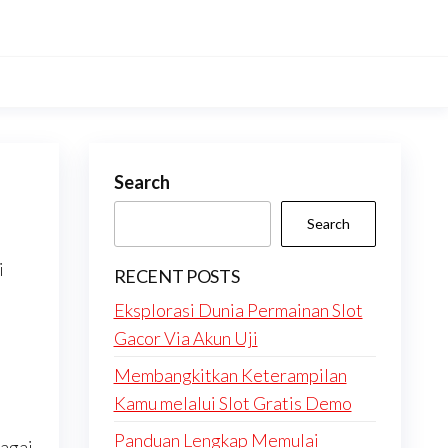
Search
Search
i
RECENT POSTS
Eksplorasi Dunia Permainan Slot
Gacor Via Akun Uji
Membangkitkan Keterampilan
Kamu melalui Slot Gratis Demo
Panduan Lengkap Memulai
bagai