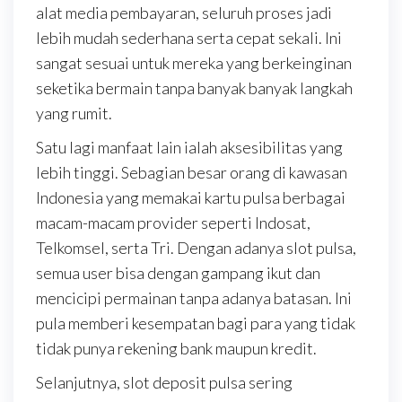
alat media pembayaran, seluruh proses jadi
lebih mudah sederhana serta cepat sekali. Ini
sangat sesuai untuk mereka yang berkeinginan
seketika bermain tanpa banyak banyak langkah
yang rumit.
Satu lagi manfaat lain ialah aksesibilitas yang
lebih tinggi. Sebagian besar orang di kawasan
Indonesia yang memakai kartu pulsa berbagai
macam-macam provider seperti Indosat,
Telkomsel, serta Tri. Dengan adanya slot pulsa,
semua user bisa dengan gampang ikut dan
mencicipi permainan tanpa adanya batasan. Ini
pula memberi kesempatan bagi para yang tidak
tidak punya rekening bank maupun kredit.
Selanjutnya, slot deposit pulsa sering