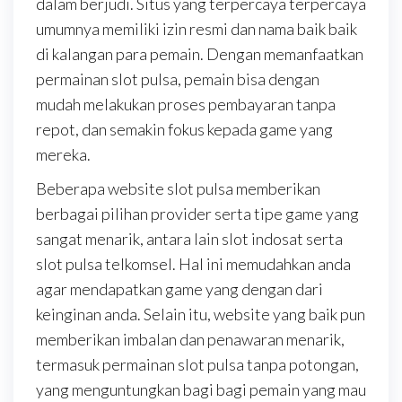
dalam berjudi. Situs yang terpercaya terpercaya
umumnya memiliki izin resmi dan nama baik baik
di kalangan para pemain. Dengan memanfaatkan
permainan slot pulsa, pemain bisa dengan
mudah melakukan proses pembayaran tanpa
repot, dan semakin fokus kepada game yang
mereka.
Beberapa website slot pulsa memberikan
berbagai pilihan provider serta tipe game yang
sangat menarik, antara lain slot indosat serta
slot pulsa telkomsel. Hal ini memudahkan anda
agar mendapatkan game yang dengan dari
keinginan anda. Selain itu, website yang baik pun
memberikan imbalan dan penawaran menarik,
termasuk permainan slot pulsa tanpa potongan,
yang menguntungkan bagi bagi pemain yang mau