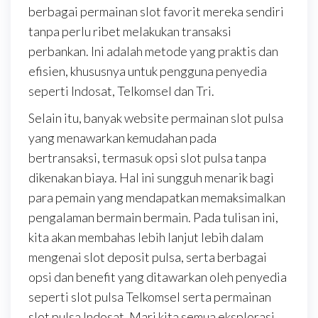
berbagai permainan slot favorit mereka sendiri
tanpa perlu ribet melakukan transaksi
perbankan. Ini adalah metode yang praktis dan
efisien, khususnya untuk pengguna penyedia
seperti Indosat, Telkomsel dan Tri.
Selain itu, banyak website permainan slot pulsa
yang menawarkan kemudahan pada
bertransaksi, termasuk opsi slot pulsa tanpa
dikenakan biaya. Hal ini sungguh menarik bagi
para pemain yang mendapatkan memaksimalkan
pengalaman bermain bermain. Pada tulisan ini,
kita akan membahas lebih lanjut lebih dalam
mengenai slot deposit pulsa, serta berbagai
opsi dan benefit yang ditawarkan oleh penyedia
seperti slot pulsa Telkomsel serta permainan
slot pulsa Indosat. Mari kita semua eksplorasi