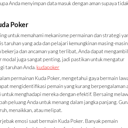
 lupa Anda menyimpan data masuk dengan aman supaya tida
uda Poker
ing untuk memahami mekanisme permainan dan strategi ya
is taruhan yang ada dan pelajari kemungkinan masing-masin
n bekerja dan ancaman yang terlibat, Anda dapat mengambi
 modal juga sangat penting, jadi pastikan untuk mengatur
egi taruhan Anda.
kudapoker
 dalam permainan Kuda Poker, mengetahui gaya bermain law
apat mengidentifikasi pemain yang kurang berpengalaman 
i untuk menghadapi mereka dengan efektif. Bersaing mela
bah peluang Anda untuk menang dalam jangka panjang. Gu
ruh, menaikkan, atau melipat.
terjebak emosi saat bermain Kuda Poker. Banyak pemain