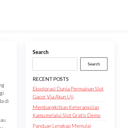
Search
Search
RECENT POSTS
ng
Eksplorasi Dunia Permainan Slot
gi
Gacor Via Akun Uji
a di
Membangkitkan Keterampilan
Kamu melalui Slot Gratis Demo
tau
Panduan Lengkap Memulai
lu