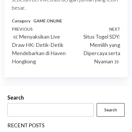
besar.
Category
GAME ONLINE
Post
Previous
PREVIOUS
NEXT
Next
Menyaksikan Live
Situs Togel SDY:
navigation
Post
Post
Draw HK: Detik-Detik
Memilih yang
Mendebarkan di Haven
Dipercaya serta
Hongkong
Nyaman
Search
Search
RECENT POSTS