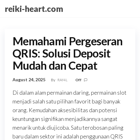
Skip
reiki-heart.com
to
the
content
Memahami Pergeseran
QRIS: Solusi Deposit
Mudah dan Cepat
August 24, 2025
By
RAf4L
Off
Di dalam alam permainan daring, permainan slot
menjadi salah satu pilihan favorit bagi banyak
orang. Kemudahan aksesibilitas dan potensi
keuntungan signifikan menjadikannya sangat
menarik untuk diujicoba. Satu terobosan paling
baru dalam sektor ini adalah penggunaan QRIS