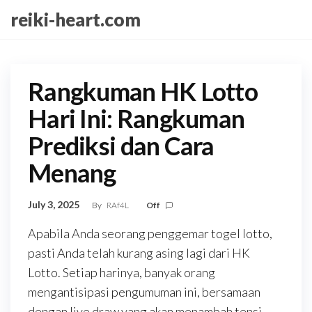
Skip
reiki-heart.com
to
the
content
Rangkuman HK Lotto
Hari Ini: Rangkuman
Prediksi dan Cara
Menang
July 3, 2025
By
RAf4L
Off
Apabila Anda seorang penggemar togel lotto,
pasti Anda telah kurang asing lagi dari HK
Lotto. Setiap harinya, banyak orang
mengantisipasi pengumuman ini, bersamaan
dengan live draw yang akan menambah tensi