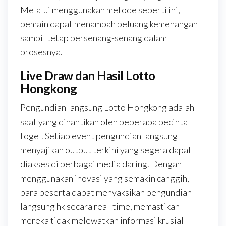
Melalui menggunakan metode seperti ini,
pemain dapat menambah peluang kemenangan
sambil tetap bersenang-senang dalam
prosesnya.
Live Draw dan Hasil Lotto
Hongkong
Pengundian langsung Lotto Hongkong adalah
saat yang dinantikan oleh beberapa pecinta
togel. Setiap event pengundian langsung
menyajikan output terkini yang segera dapat
diakses di berbagai media daring. Dengan
menggunakan inovasi yang semakin canggih,
para peserta dapat menyaksikan pengundian
langsung hk secara real-time, memastikan
mereka tidak melewatkan informasi krusial