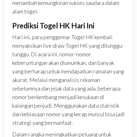
menambah kemungkinan sukses saudara dalam
alam togel.
Prediksi Togel HK Hari Ini
Hari ini, para penggemar Togel HK kembali
menyaksikan live draw Togel HK yang ditunggu-
tunggu. Di acara ini, nomor-nomor
keberuntungan akan diumumkan, dan banyak
yang berharap untuk mendapatkan ramalan yang
akurat. Melalui menganalisis rekaman
sebelumnya dan jejak data yang ada, beberapa
nomor berkembang menjadi kesukaan di
kalangan penjudi. Menggunakan data statistik
dan kebiasaan nomor yang kerap muncul bisa jadi
strategi yang bermanfaat.
Dalam rangka meningkatkan peluang untuk