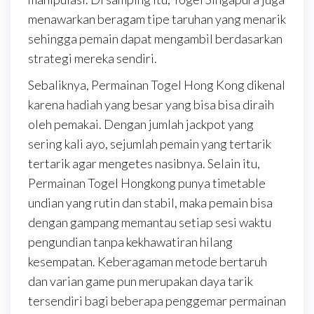
menawarkan beragam tipe taruhan yang menarik
sehingga pemain dapat mengambil berdasarkan
strategi mereka sendiri.
Sebaliknya, Permainan Togel Hong Kong dikenal
karena hadiah yang besar yang bisa bisa diraih
oleh pemakai. Dengan jumlah jackpot yang
sering kali ayo, sejumlah pemain yang tertarik
tertarik agar mengetes nasibnya. Selain itu,
Permainan Togel Hongkong punya timetable
undian yang rutin dan stabil, maka pemain bisa
dengan gampang memantau setiap sesi waktu
pengundian tanpa kekhawatiran hilang
kesempatan. Keberagaman metode bertaruh
dan varian game pun merupakan daya tarik
tersendiri bagi beberapa penggemar permainan