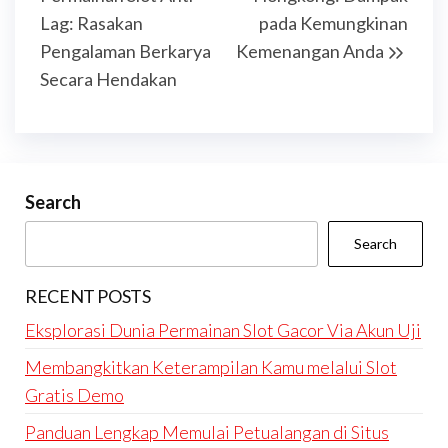
Lag: Rasakan
pada Kemungkinan
Pengalaman Berkarya
Kemenangan Anda
Secara Hendakan
Search
Search
RECENT POSTS
Eksplorasi Dunia Permainan Slot Gacor Via Akun Uji
Membangkitkan Keterampilan Kamu melalui Slot
Gratis Demo
Panduan Lengkap Memulai Petualangan di Situs