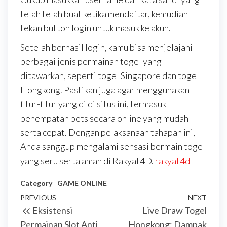
telah telah buat ketika mendaftar, kemudian
tekan button login untuk masuk ke akun.
Setelah berhasil login, kamu bisa menjelajahi
berbagai jenis permainan togel yang
ditawarkan, seperti togel Singapore dan togel
Hongkong. Pastikan juga agar menggunakan
fitur-fitur yang di di situs ini, termasuk
penempatan bets secara online yang mudah
serta cepat. Dengan pelaksanaan tahapan ini,
Anda sanggup mengalami sensasi bermain togel
yang seru serta aman di Rakyat4D.
rakyat4d
Category
GAME ONLINE
Post
Previous
PREVIOUS
NEXT
Next
Eksistensi
Live Draw Togel
navigation
Post
Post
Permainan Slot Anti
Hongkong: Dampak