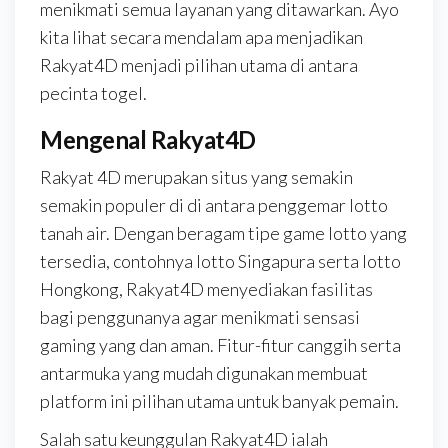
menikmati semua layanan yang ditawarkan. Ayo
kita lihat secara mendalam apa menjadikan
Rakyat4D menjadi pilihan utama di antara
pecinta togel.
Mengenal Rakyat4D
Rakyat 4D merupakan situs yang semakin
semakin populer di di antara penggemar lotto
tanah air. Dengan beragam tipe game lotto yang
tersedia, contohnya lotto Singapura serta lotto
Hongkong, Rakyat4D menyediakan fasilitas
bagi penggunanya agar menikmati sensasi
gaming yang dan aman. Fitur-fitur canggih serta
antarmuka yang mudah digunakan membuat
platform ini pilihan utama untuk banyak pemain.
Salah satu keunggulan Rakyat4D ialah