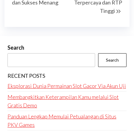
dan Sukses Menang
Terpercaya dan RTP
Tinggi
Search
Search
RECENT POSTS
Eksplorasi Dunia Permainan Slot Gacor Via Akun Uji
Membangkitkan Keterampilan Kamu melalui Slot
Gratis Demo
Panduan Lengkap Memulai Petualangan di Situs
PKV Games