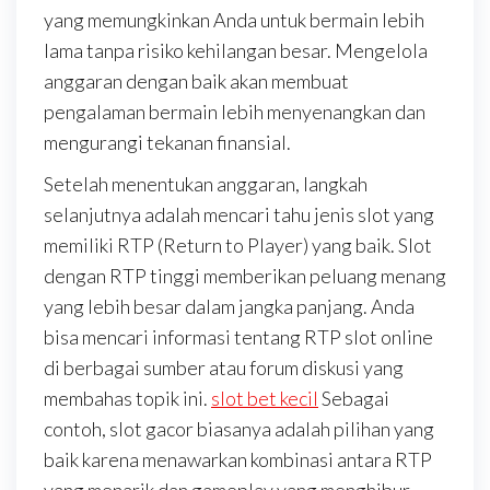
yang memungkinkan Anda untuk bermain lebih
lama tanpa risiko kehilangan besar. Mengelola
anggaran dengan baik akan membuat
pengalaman bermain lebih menyenangkan dan
mengurangi tekanan finansial.
Setelah menentukan anggaran, langkah
selanjutnya adalah mencari tahu jenis slot yang
memiliki RTP (Return to Player) yang baik. Slot
dengan RTP tinggi memberikan peluang menang
yang lebih besar dalam jangka panjang. Anda
bisa mencari informasi tentang RTP slot online
di berbagai sumber atau forum diskusi yang
membahas topik ini.
slot bet kecil
Sebagai
contoh, slot gacor biasanya adalah pilihan yang
baik karena menawarkan kombinasi antara RTP