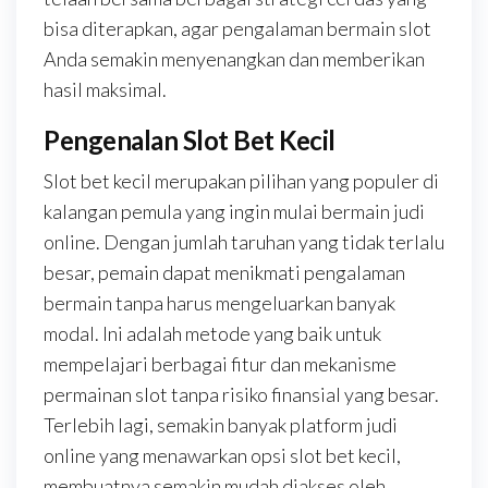
bisa diterapkan, agar pengalaman bermain slot
Anda semakin menyenangkan dan memberikan
hasil maksimal.
Pengenalan Slot Bet Kecil
Slot bet kecil merupakan pilihan yang populer di
kalangan pemula yang ingin mulai bermain judi
online. Dengan jumlah taruhan yang tidak terlalu
besar, pemain dapat menikmati pengalaman
bermain tanpa harus mengeluarkan banyak
modal. Ini adalah metode yang baik untuk
mempelajari berbagai fitur dan mekanisme
permainan slot tanpa risiko finansial yang besar.
Terlebih lagi, semakin banyak platform judi
online yang menawarkan opsi slot bet kecil,
membuatnya semakin mudah diakses oleh