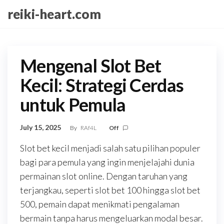
Skip
reiki-heart.com
to
the
content
Mengenal Slot Bet
Kecil: Strategi Cerdas
untuk Pemula
July 15, 2025
By
RAf4L
Off
Slot bet kecil menjadi salah satu pilihan populer
bagi para pemula yang ingin menjelajahi dunia
permainan slot online. Dengan taruhan yang
terjangkau, seperti slot bet 100 hingga slot bet
500, pemain dapat menikmati pengalaman
bermain tanpa harus mengeluarkan modal besar.