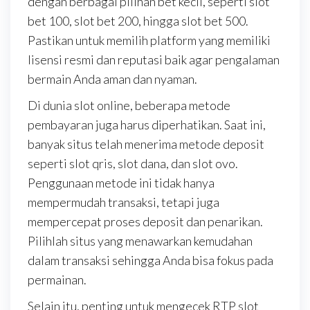
dengan berbagai pilihan bet kecil, seperti slot
bet 100, slot bet 200, hingga slot bet 500.
Pastikan untuk memilih platform yang memiliki
lisensi resmi dan reputasi baik agar pengalaman
bermain Anda aman dan nyaman.
Di dunia slot online, beberapa metode
pembayaran juga harus diperhatikan. Saat ini,
banyak situs telah menerima metode deposit
seperti slot qris, slot dana, dan slot ovo.
Penggunaan metode ini tidak hanya
mempermudah transaksi, tetapi juga
mempercepat proses deposit dan penarikan.
Pilihlah situs yang menawarkan kemudahan
dalam transaksi sehingga Anda bisa fokus pada
permainan.
Selain itu, penting untuk mengecek RTP slot