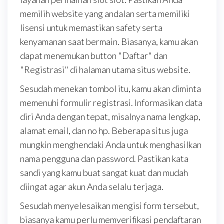
memilih website yang andalan serta memiliki
lisensi untuk memastikan safety serta
kenyamanan saat bermain. Biasanya, kamu akan
dapat menemukan button "Daftar" dan
"Registrasi" di halaman utama situs website.
Sesudah menekan tombol itu, kamu akan diminta
memenuhi formulir registrasi. Informasikan data
diri Anda dengan tepat, misalnya nama lengkap,
alamat email, dan no hp. Beberapa situs juga
mungkin menghendaki Anda untuk menghasilkan
nama pengguna dan password. Pastikan kata
sandi yang kamu buat sangat kuat dan mudah
diingat agar akun Anda selalu terjaga.
Sesudah menyelesaikan mengisi form tersebut,
biasanya kamu perlu memverifikasi pendaftaran