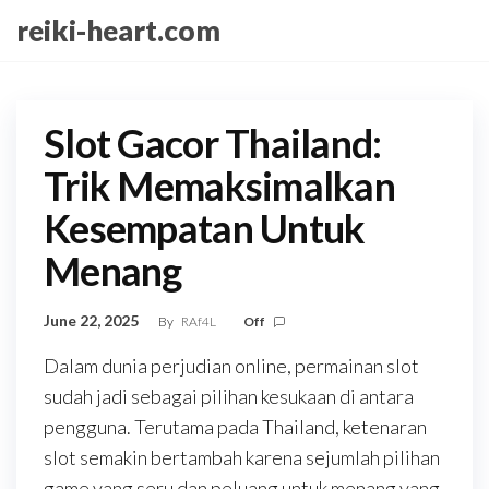
Skip
reiki-heart.com
to
the
content
Slot Gacor Thailand:
Trik Memaksimalkan
Kesempatan Untuk
Menang
June 22, 2025
By
RAf4L
Off
Dalam dunia perjudian online, permainan slot
sudah jadi sebagai pilihan kesukaan di antara
pengguna. Terutama pada Thailand, ketenaran
slot semakin bertambah karena sejumlah pilihan
game yang seru dan peluang untuk menang yang