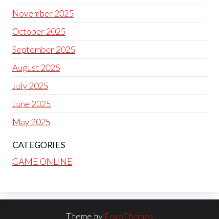
November 2025
October 2025
September 2025
August 2025
July 2025
June 2025
May 2025
CATEGORIES
GAME ONLINE
Theme by
EnvoThemes