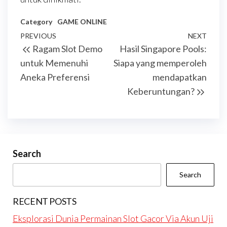
Category
GAME ONLINE
Post
Previous
PREVIOUS
NEXT
Next
Ragam Slot Demo
Hasil Singapore Pools:
navigation
Post
Post
untuk Memenuhi
Siapa yang memperoleh
Aneka Preferensi
mendapatkan
Keberuntungan?
Search
Search
RECENT POSTS
Eksplorasi Dunia Permainan Slot Gacor Via Akun Uji