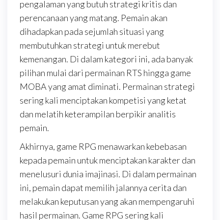
pengalaman yang butuh strategi kritis dan
perencanaan yang matang. Pemain akan
dihadapkan pada sejumlah situasi yang
membutuhkan strategi untuk merebut
kemenangan. Di dalam kategori ini, ada banyak
pilihan mulai dari permainan RTS hingga game
MOBA yang amat diminati. Permainan strategi
sering kali menciptakan kompetisi yang ketat
dan melatih keterampilan berpikir analitis
pemain.
Akhirnya, game RPG menawarkan kebebasan
kepada pemain untuk menciptakan karakter dan
menelusuri dunia imajinasi. Di dalam permainan
ini, pemain dapat memilih jalannya cerita dan
melakukan keputusan yang akan mempengaruhi
hasil permainan. Game RPG sering kali