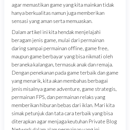
agar memastikan game yang kita mainkan tidak
hanya berkualitas namun juga memberikan
sensasi yang aman serta memuaskan.
Dalam artikel ini kita hendak menjelajahi
beragam jenis game, mulai dari permainan
daring sampai permainan offline, game free,
maupun game berbayar yang bisa nikmati oleh
beraneka kalangan, termasuk anak dan remaja.
Dengan penekanan pada game terbaik dan game
yang menarik, kita akan membahas berbagai
jenis misalnya game adventure, game strategis,
permainan FPS, dan permainan relaks yang
memberikan hiburan bebas dari iklan. Mari kita
simak petunjuk dan tata cara terbaik yang bisa
diterapkan agar menjaga keutuhan Private Blog
Network dalam alam permainan yang ini.